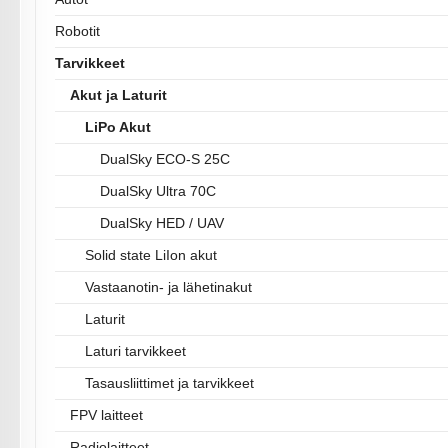
Robotit
Tarvikkeet
Akut ja Laturit
LiPo Akut
DualSky ECO-S 25C
DualSky Ultra 70C
DualSky HED / UAV
Solid state LiIon akut
Vastaanotin- ja lähetinakut
Laturit
Laturi tarvikkeet
Tasausliittimet ja tarvikkeet
FPV laitteet
Radiolaitteet