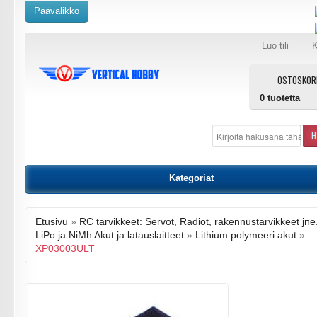
Päävalikko
Luo tili
K
OSTOSKOR
0
tuotetta
H
Kategoriat
Etusivu
»
RC tarvikkeet: Servot, Radiot, rakennustarvikkeet jne
LiPo ja NiMh Akut ja latauslaitteet
»
Lithium polymeeri akut
»
XP03003ULT