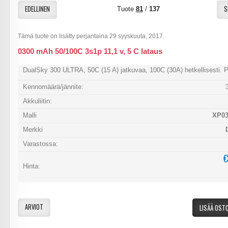
EDELLINEN
S
Tuote
81
/
137
Tämä tuote on lisätty perjantaina 29 syyskuuta, 2017.
0300 mAh 50/100C 3s1p 11,1 v, 5 C lataus
DualSky 300 ULTRA, 50C (15 A) jatkuvaa, 100C (30A) hetkellisesti. 
Kennomäärä/jännite:
Akkuliitin:
Malli
XP03
Merkki
Varastossa:
€
Hinta:
ARVIOT
LISÄÄ OST