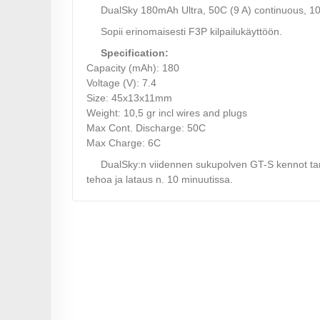
DualSky 180mAh Ultra, 50C (9 A) continuous, 100
Sopii erinomaisesti F3P kilpailukäyttöön.
Specification:
Capacity (mAh): 180
Voltage (V): 7.4
Size: 45x13x11mm
Weight: 10,5 gr incl wires and plugs
Max Cont. Discharge: 50C
Max Charge: 6C
DualSky:n viidennen sukupolven GT-S kennot tar
tehoa ja lataus n. 10 minuutissa.