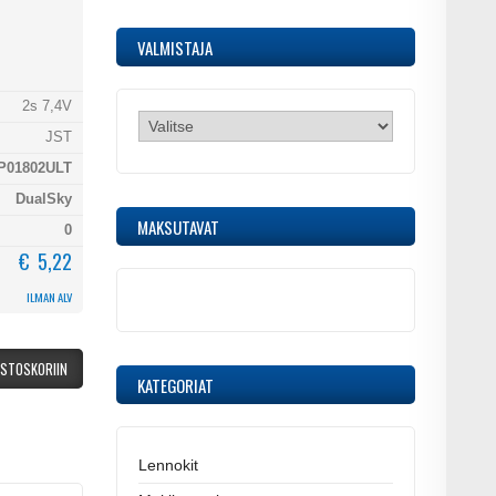
VALMISTAJA
2s 7,4V
JST
P01802ULT
DualSky
MAKSUTAVAT
0
€ 5,22
ILMAN ALV
OSTOSKORIIN
KATEGORIAT
Lennokit