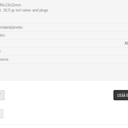
 45x13x11mm
: 10,5 gr incl wires and plugs
määrä/jännite:
tin:
X
i
tossa:
:
T
LISÄÄ 