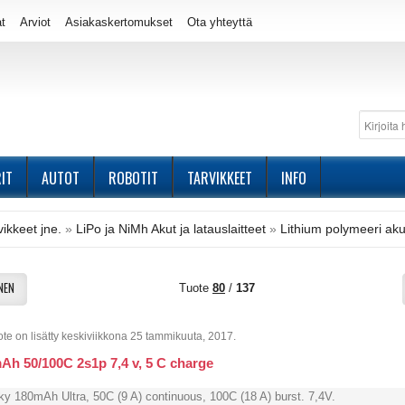
at
Arviot
Asiakaskertomukset
Ota yhteyttä
IT
AUTOT
ROBOTIT
TARVIKKEET
INFO
ikkeet jne.
»
LiPo ja NiMh Akut ja latauslaitteet
»
Lithium polymeeri aku
NEN
Tuote
80
/
137
te on lisätty keskiviikkona 25 tammikuuta, 2017.
Ah 50/100C 2s1p 7,4 v, 5 C charge
y 180mAh Ultra, 50C (9 A) continuous, 100C (18 A) burst. 7,4V.