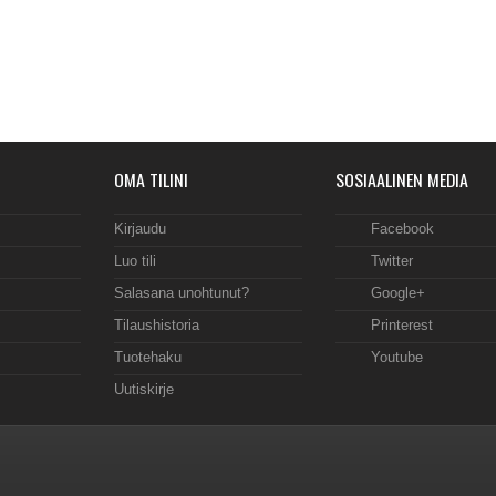
OMA TILINI
SOSIAALINEN MEDIA
Kirjaudu
Facebook
Luo tili
Twitter
Salasana unohtunut?
Google+
Tilaushistoria
Printerest
Tuotehaku
Youtube
Uutiskirje