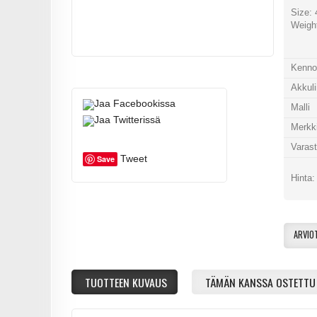
Size:
Weight
Kenno
Akkulii
Malli
Merkk
Varas
Tweet
Save
Hinta
ARVIO
TUOTTEEN KUVAUS
TÄMÄN KANSSA OSTETTU