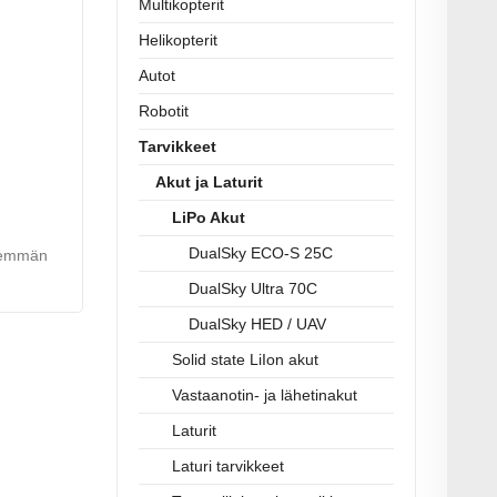
Multikopterit
Helikopterit
Autot
Robotit
Tarvikkeet
Akut ja Laturit
LiPo Akut
DualSky ECO-S 25C
enemmän
DualSky Ultra 70C
DualSky HED / UAV
Solid state LiIon akut
Vastaanotin- ja lähetinakut
Laturit
Laturi tarvikkeet