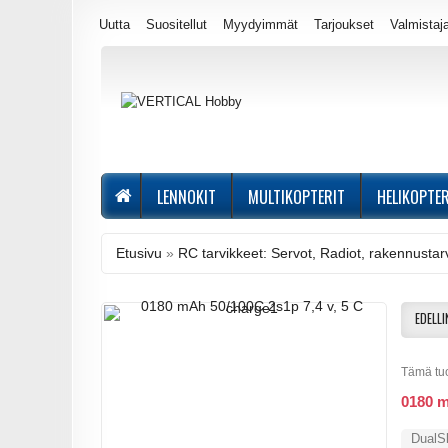
Uutta
Suositellut
Myydyimmät
Tarjoukset
Valmistaj
LENNOKIT
MULTIKOPTERIT
HELIKOPTER
Etusivu
»
RC tarvikkeet: Servot, Radiot, rakennustarv
EDELLI
Tämä tuo
0180 m
DualSk