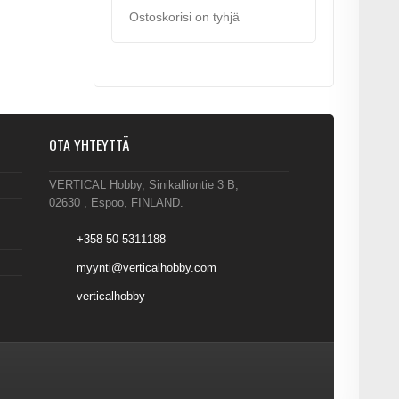
Ostoskorisi on tyhjä
OTA YHTEYTTÄ
VERTICAL Hobby, Sinikalliontie 3 B,
02630 , Espoo, FINLAND.
+358 50 5311188
myynti@verticalhobby.com
verticalhobby