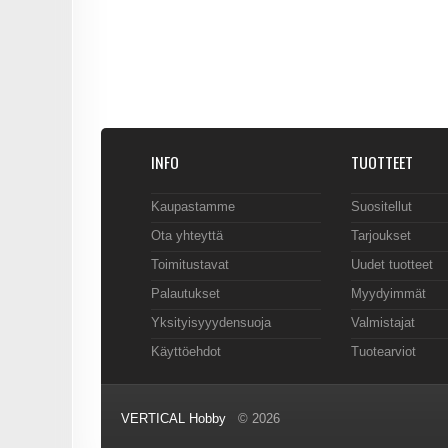
INFO
TUOTTEET
Kaupastamme
Suositellut
Ota yhteyttä
Tarjoukset
Toimitustavat
Uudet tuotteet
Palautukset
Myydyimmät
Yksityisyyydensuoja
Valmistajat
Käyttöehdot
Tuotearviot
VERTICAL Hobby
© 2026