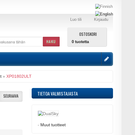
Luo tili
Kirjaudu
OSTOSKORI
HAKU
0
tuotetta
t
»
XP01802ULT
TIETOA VALMISTAJASTA
SEURAAVA
-
Muut tuotteet