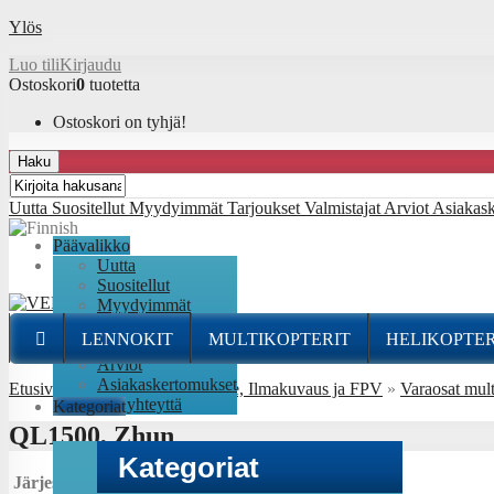
Ylös
Luo tili
Kirjaudu
Ostoskori
0
tuotetta
Ostoskori on tyhjä!
Haku
Uutta
Suositellut
Myydyimmät
Tarjoukset
Valmistajat
Arviot
Asiakas
Päävalikko
Uutta
Suositellut
Myydyimmät
Tarjoukset
LENNOKIT
MULTIKOPTERIT
HELIKOPTER
Valmistajat
Arviot
Asiakaskertomukset
Etusivu
»
Multikopterit tai Drone, Ilmakuvaus ja FPV
»
Varaosat mult
Ota yhteyttä
Kategoriat
QL1500, Zhun
Kategoriat
Järjestys: