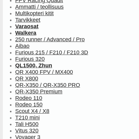
FPV Racing Quadit
Ammatti / teollisuus
Multikopteri kitit
Tarvikkeet
Varaosat
Walkera
250 runner / Advanced / Pro
Aibao
Furious 215 / F210 / F210 3D
Furious 320
QL1500, Zhun
QR X400 FPV / MX400
QR X800
QR-X350 / QR-X350 PRO
QR-X350 Premium
Rodeo 110
Rodeo 150
Scout X4 / X8
T210 mini
Tali H500
Vitus 320
Voyager 3