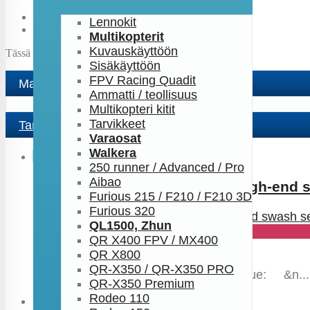
Lennokit
Multikopterit
Kuvauskäyttöön
Tässä tuoteryhmässä ei ole yhtään tuotetta.
Sisäkäyttöön
FPV Racing Quadit
Maksutavat
Ammatti / teollisuus
Multikopteri kitit
Tarvikkeet
Tarjoukset
Varaosat
Walkera
Uutuus
250 runner / Advanced / Pro
Aibao
ES9256-II HV all metal servo High-end
Furious 215 / F210 / F210 3D
Furious 320
QL1500, Zhun
-23%
QR X400 FPV / MX400
Hinta:
€ 32,89
€ 25,30
QR X800
Lisää ostoskoriin
Info
QR-X350 / QR-X350 PRO
Operating Voltage: 6~8.4V Stall Torque: &n...
QR-X350 Premium
Rodeo 110