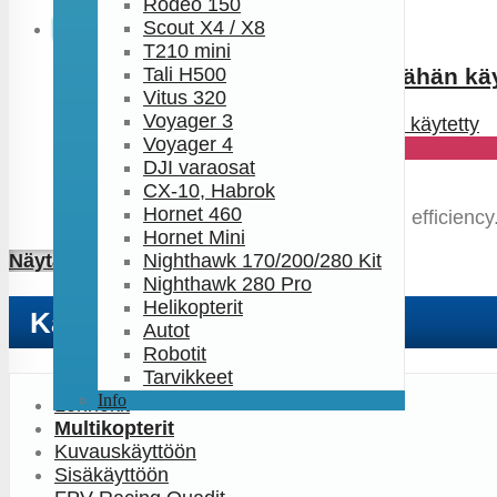
Rodeo 150
Scout X4 / X8
Uutuus
T210 mini
Tali H500
DualSky XM4010MR-5, 350W, Vähän käy
Vitus 320
Voyager 3
Voyager 4
-31%
DJI varaosat
Hinta:
€ 41,50
€ 28,54
CX-10, Habrok
Lisää ostoskoriin
Info
Hornet 460
Description: 28 poles. High torque. High efficiency. 
Hornet Mini
Näytä kaikki tarjoukset
Nighthawk 170/200/280 Kit
Nighthawk 280 Pro
Helikopterit
Kategoriat
Autot
Robotit
Tarvikkeet
Info
Lennokit
Multikopterit
Kuvauskäyttöön
Sisäkäyttöön