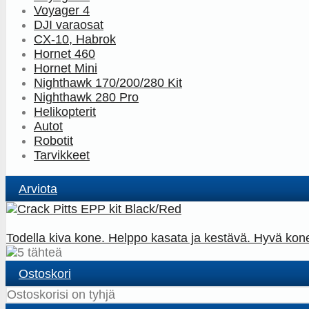
Voyager 4
DJI varaosat
CX-10, Habrok
Hornet 460
Hornet Mini
Nighthawk 170/200/280 Kit
Nighthawk 280 Pro
Helikopterit
Autot
Robotit
Tarvikkeet
Arviota
Todella kiva kone. Helppo kasata ja kestävä. Hyvä kone
Ostoskori
Ostoskorisi on tyhjä