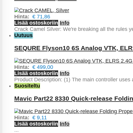
Hinta:
€ 71,86
Lisää ostoskoriin
Info
Crack Camel Silver: We're breaking all the rules y
Uutuus
SEQURE Flyson10 6S Analog VTK, ELRS
Hinta:
€ 499,00
Lisää ostoskoriin
Info
Product Description: (1) The main controller use
Suositeltu
Mavic Part22 8330 Quick-release Foldin
Hinta:
€ 9,11
Lisää ostoskoriin
Info
...