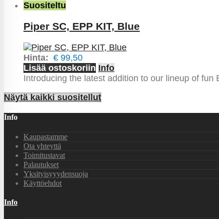
Suositeltu
Piper SC, EPP KIT, Blue
Hinta:
€ 99,50
Lisää ostoskoriin
Info
Introducing the latest addition to our lineup of fu
Näytä kaikki suositellut
Info
Kaupastamme
Ota yhteyttä
Toimitustavat
Palautukset
Yksityisyyydensuoja
Käyttöehdot
Info