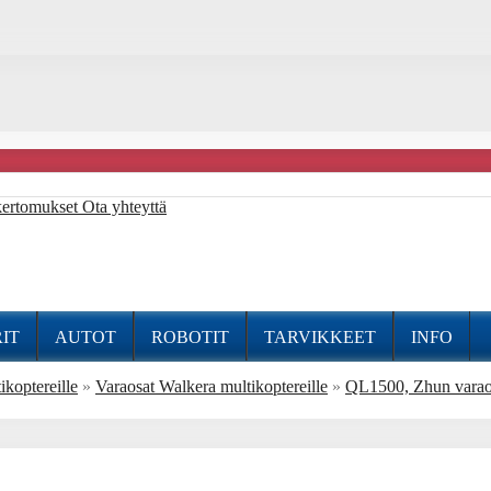
kertomukset
Ota yhteyttä
IT
AUTOT
ROBOTIT
TARVIKKEET
INFO
ikoptereille
»
Varaosat Walkera multikoptereille
»
QL1500, Zhun varao