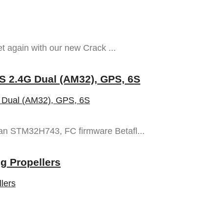
et again with our new Crack ...
 2.4G Dual (AM32), GPS, 6S
s an STM32H743, FC firmware Betafl...
g Propellers