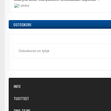
OSTOSKORI
Ostoskorisi on tyhjä
INFO
Kaupastamme
TUOTTEET
Ota yhteyttä
Suositellut
OMA TILINI