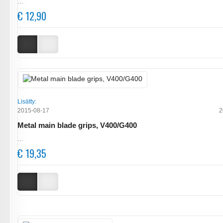
...
€ 12,90
Lisätty:
2015-08-17
2
Metal main blade grips, V400/G400
...
€ 19,35