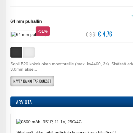
64 mm puhallin
-51%
€ 4,76
€ 9,61
Sopii B20 kokoluokan moottoreille (max. kv4400, 3s). Sisältää ad
3,0mm akse...
NÄYTÄ KAIKKI TARJOUKSET
ARVIOTA
Sikahyvä akku, eikä pullistele kovassakaan käytössä! ..