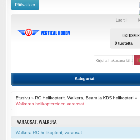
Päävalikko
Luo tili
K
OSTOSKOR
0
tuotetta
H
Kategoriat
Etusivu
»
RC Helikopterit. Walkera, Beam ja KDS helikopteri
»
Walkeran helikoptereiden varaosat
VARAOSAT, WALKERA
Walkera RC-helikopterit, varaosat