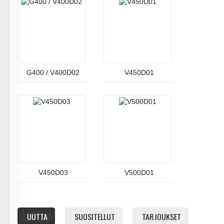
G400 / V400D02
V450D01
V450D03
V500D01
UUTTA
SUOSITELLUT
TARJOUKSET