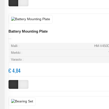
Battery Mounting Plate
...
Malli :
HM-V450D
Merkki :
Varasto :
€ 4,84