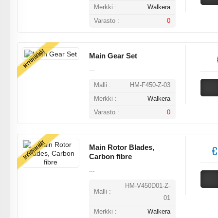
Merkki :
Walkera
Varasto :
0
MYYDYIMMÄT
Main Gear Set
...
Malli :
HM-F450-Z-03
Merkki :
Walkera
Varasto :
0
MYYDYIMMÄT
Main Rotor Blades,
€
Carbon fibre
...
HM-V450D01-Z-
Malli :
01
Merkki :
Walkera