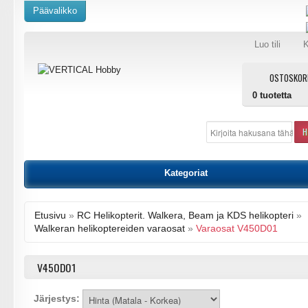
Päävalikko
Luo tili
K
OSTOSKOR
0
tuotetta
H
Kategoriat
Etusivu
»
RC Helikopterit. Walkera, Beam ja KDS helikopteri
»
Walkeran helikoptereiden varaosat
»
Varaosat V450D01
V450D01
Järjestys: