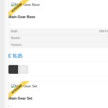
MYYDYIMMÄT
Main Gear Base
...
Malli :
HM-F4
Merkki :
Varasto :
€ 16,05
MYYDYIMMÄT
Main Gear Set
...