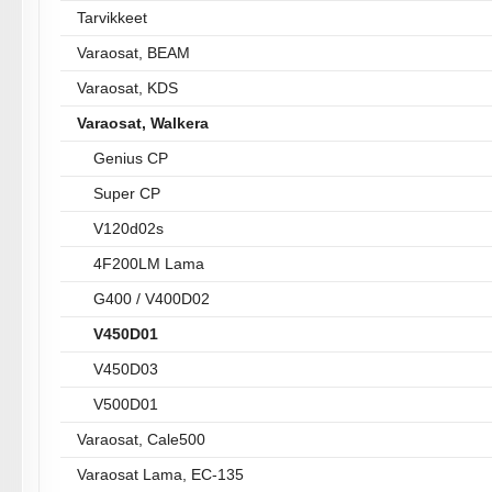
Tarvikkeet
Varaosat, BEAM
Varaosat, KDS
Varaosat, Walkera
Genius CP
Super CP
V120d02s
4F200LM Lama
G400 / V400D02
V450D01
V450D03
V500D01
Varaosat, Cale500
Varaosat Lama, EC-135