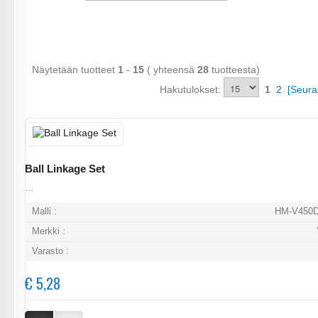
Näytetään tuotteet
1
-
15
( yhteensä
28
tuotteesta)
Hakutulokset:
1
2
[Seura
Ball Linkage Set
...
Malli :
HM-V450D
Merkki :
Varasto :
€ 5,28