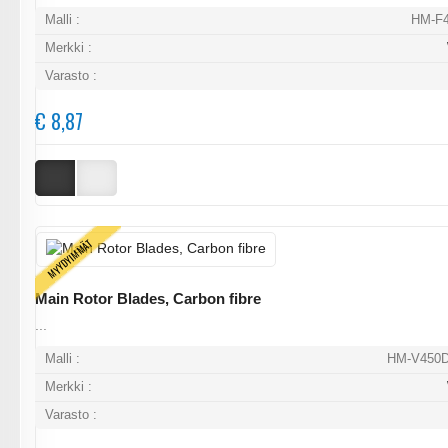
Malli :
HM-F4
Merkki :
Varasto :
€ 8,87
MYYDYIMMÄT
Main Rotor Blades, Carbon fibre
...
Malli :
HM-V450D
Merkki :
Varasto :