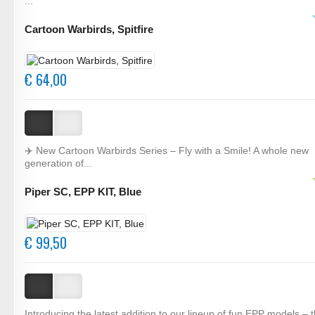
...
Cartoon Warbirds, Spitfire
€ 64,00
✈️ New Cartoon Warbirds Series – Fly with a Smile! A whole new
generation of...
Piper SC, EPP KIT, Blue
€ 99,50
Introducing the latest addition to our lineup of fun EPP models – 