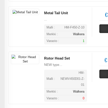
Metal Tail Unit
€
...
Malli :
HM-F450-Z-10
Merkki :
Walkera
Varasto :
1
Rotor Head Set
€
NEW type...
HM-
Malli :
NEWV450D01-Z-
01
Merkki :
Walkera
Varasto :
0