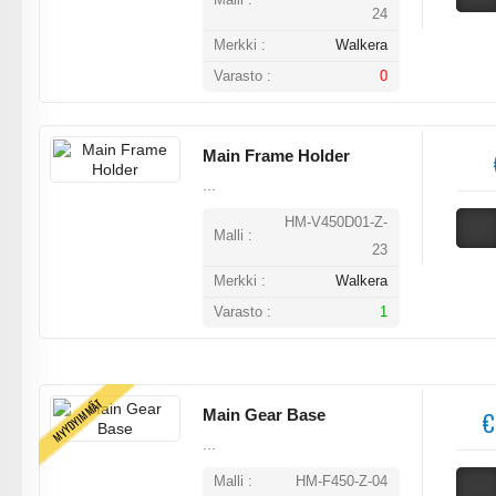
Malli :
24
Merkki :
Walkera
Varasto :
0
Main Frame Holder
...
HM-V450D01-Z-
Malli :
23
Merkki :
Walkera
Varasto :
1
MYYDYIMMÄT
Main Gear Base
€
...
Malli :
HM-F450-Z-04