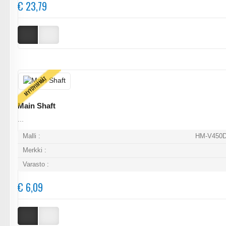
€ 23,79
MYYDYIMMÄT
Main Shaft
...
Malli :
HM-V450D
Merkki :
Varasto :
€ 6,09