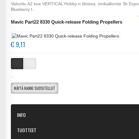
Valvottu A2 koe VERTICAL Hobby:n tiloissa, sinikalliontie 3b Esp
Blueberry t...
Mavic Part22 8330 Quick-release Folding Propellers
€ 9,11
...
NÄYTÄ KAIKKI SUOSITELLUT
INFO
Kaupastamme
TUOTTEET
Ota yhteyttä