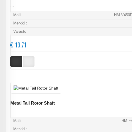
...
Malli :
HM-V450D
Merkki :
Varasto :
€ 13,71
Metal Tail Rotor Shaft
...
Malli :
HM-F4
Merkki :