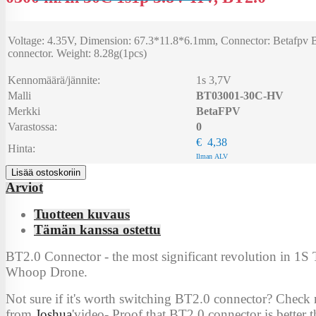
Voltage: 4.35V, Dimension: 67.3*11.8*6.1mm, Connector: Betafpv 
connector. Weight: 8.28g(1pcs)
Kennomäärä/jännite:
1s 3,7V
Malli
BT03001-30C-HV
Merkki
BetaFPV
Varastossa:
0
€ 4,38
Hinta:
Ilman ALV
Lisää ostoskoriin
Arviot
Tuotteen kuvaus
Tämän kanssa ostettu
BT2.0 Connector - the most significant revolution in 1S 
Whoop Drone.
Not sure if it's worth switching BT2.0 connector? Check
from
Joshua
'video- Proof that BT2.0 connector is better