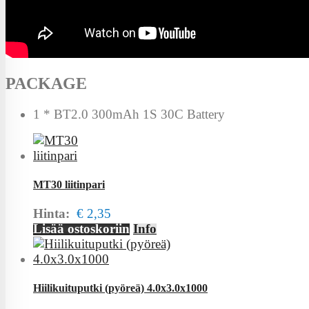
PACKAGE
1 * BT2.0 300mAh 1S 30C Battery
MT30 liitinpari
Hinta:
€ 2,35
Lisää ostoskoriin
Info
Hiilikuituputki (pyöreä) 4.0x3.0x1000