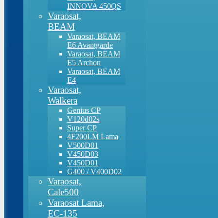
INNOVA 450QS
Varaosat,
BEAM
Varaosat, BEAM
E6 Avantgarde
Varaosat, BEAM
E5 Archon
Varaosat, BEAM
E4
Varaosat,
Walkera
Genius CP
V120d02s
Super CP
4F200LM Lama
V500D01
V450D03
V450D01
G400 / V400D02
Varaosat,
Cale500
Varaosat Lama,
EC-135