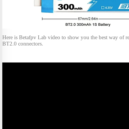
Here is Betafpv Lab video to show you the best way of r
BT2.0 connectors.