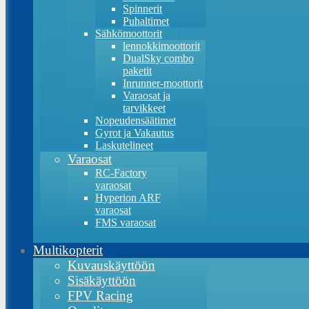
Spinnerit
Puhaltimet
Sähkömoottorit
lennokkimoottorit
DualSky combo
paketit
Inrunner-moottorit
Varaosat ja
tarvikkeet
Nopeudensäätimet
Gyrot ja Vakautus
Laskutelineet
Varaosat
RC-Factory
varaosat
Hyperion ARF
varaosat
FMS varaosat
Multikopterit
Kuvauskäyttöön
Sisäkäyttöön
FPV Racing