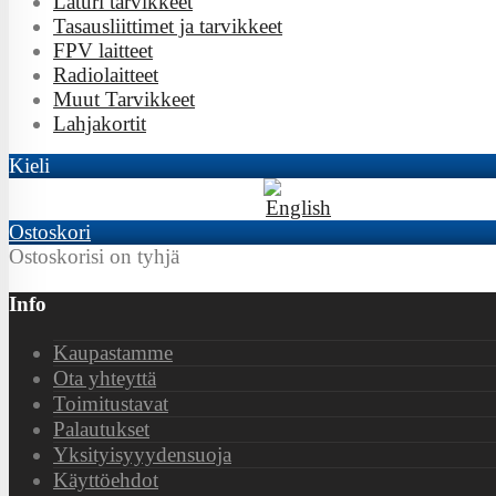
Laturi tarvikkeet
Tasausliittimet ja tarvikkeet
FPV laitteet
Radiolaitteet
Muut Tarvikkeet
Lahjakortit
Kieli
Ostoskori
Ostoskorisi on tyhjä
Info
Kaupastamme
Ota yhteyttä
Toimitustavat
Palautukset
Yksityisyyydensuoja
Käyttöehdot