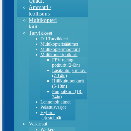
Quadit
Ammatti /
teollisuus
Multikopteri
kitit
Tarvikkeet
DJI Tarvikkeet
Multikopterisäätimet
Multikopterimoottorit
Multikopteripotkurit
FPV racing
potkurit (2-6in)
Lasikuitu ja muovi
(7-14in)
Hiilikuitupotkurit
(5-18in)
Puupotkurit (18-
24in)
Lennonohjaimet
Pelastusvarjot
Hybridi
järjestelmät
Varaosat
Walkera