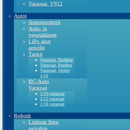
Varaosat, V912
Autot
Automoottorit
Auto- ja
venesäätimet
LiPo akut
autoille
Tankit
Varaosat, Bulldog
Varaosat, Panther
Varaosat, yleiset
1:16
RC-Auto
Varaosat
1:10 varaosat
1:12 varaosat
1:18 varaosat
Robotit
Lisäosat Jimu
sarjoihin