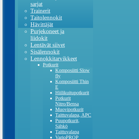
sarjat
Trainerit
Taitolennokit
Hävittäjät
Purjekoneet ja
liidokit
Lentävät siivet
Sisälennokit
Lennokkitarvikkeet
Potkurit
Komposiitti Slow
fly
Komposiitti Thin
E
Hiilikuitupotkurit
Potkurit
Nitro/Bensa
Muovipotkurit
Taittuvalapa, APC
Puupotkurit,
Sähkö
Taittuvalapa
VarioPROP