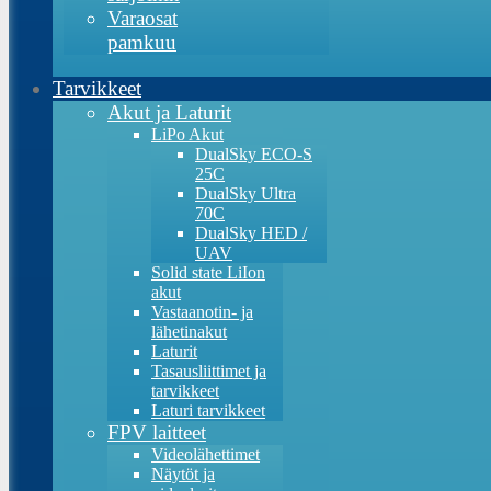
Varaosat
pamkuu
Tarvikkeet
Akut ja Laturit
LiPo Akut
DualSky ECO-S
25C
DualSky Ultra
70C
DualSky HED /
UAV
Solid state LiIon
akut
Vastaanotin- ja
lähetinakut
Laturit
Tasausliittimet ja
tarvikkeet
Laturi tarvikkeet
FPV laitteet
Videolähettimet
Näytöt ja