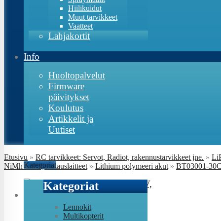
Hiilikuidut
Muut tarvikkeet
Vaatteet
Lahjakortit
Info
Huoltopalvelut
Firmware
päivitykset
Koulutus
Artikkelit ja
Uutiset
Etusivu
»
RC tarvikkeet: Servot, Radiot, rakennustarvikkeet jne.
»
Li
Kategoriat
NiMh Akut ja latauslaitteet
»
Lithium polymeeri akut
»
BT03001-30
Kategoriat
Lennokit
Multikopterit