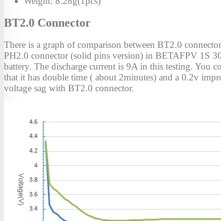
Weight: 8.28g(1pcs)
BT2.0 Connector
There is a graph of comparison between BT2.0 connecto
PH2.0 connector (solid pins version) in BETAFPV 1S
battery. The discharge current is 9A in this testing. You c
that it has double time ( about 2minutes) and a 0.2v imp
voltage sag with BT2.0 connector.