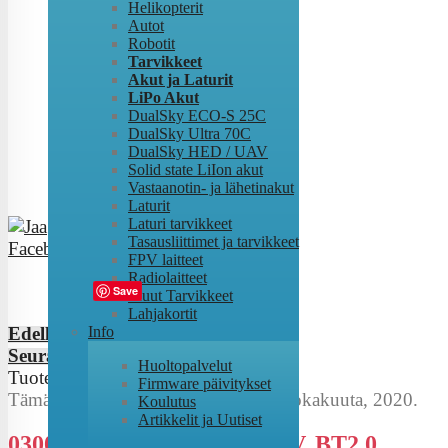
Helikopterit
Autot
Robotit
Tarvikkeet
Akut ja Laturit
LiPo Akut
DualSky ECO-S 25C
DualSky Ultra 70C
DualSky HED / UAV
Solid state LiIon akut
Vastaanotin- ja lähetinakut
Laturit
Laturi tarvikkeet
Tasausliittimet ja tarvikkeet
FPV laitteet
Radiolaitteet
Tweet
Save
Muut Tarvikkeet
Lahjakortit
Info
Edellinen
Seuraava
Huoltopalvelut
Tuote
113
/
137
Firmware päivitykset
Tämä tuote on lisätty perjantaina 30 lokakuuta, 2020.
Koulutus
Artikkelit ja Uutiset
0300 mAh 30C 1s1p 3.8V HV, BT2.0