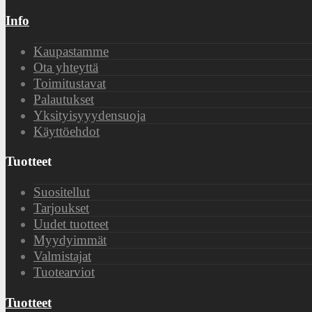
Info
Kaupastamme
Ota yhteyttä
Toimitustavat
Palautukset
Yksityisyyydensuoja
Käyttöehdot
Tuotteet
Suositellut
Tarjoukset
Uudet tuotteet
Myydyimmät
Valmistajat
Tuotearviot
Tuotteet