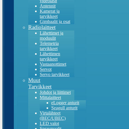
videolasit
Antennit
Kamerat ja
tarvikkeet
Gimbaalit ja osat
Radiolaitteet
Lähettimet ja
moduulit
Telemetria
tarvikkeet
Lähettimen
tarvikkeet
Vastaanottimet
Servot
Servo tarvikkeet
Muut
Tarvikkeet
Johdot ja liittimet
Mittalaitteet
eLogger anturit
Seagull anturit
Virtalähteet
(BEC/UBEC)
LED valot
Spraymaalit