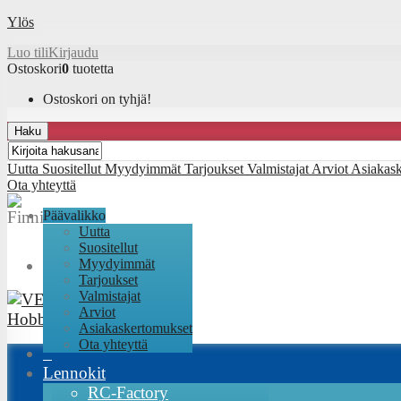
Ylös
Luo tili
Kirjaudu
Ostoskori
0
tuotetta
Ostoskori on tyhjä!
Haku
Uutta
Suositellut
Myydyimmät
Tarjoukset
Valmistajat
Arviot
Asiakas
Ota yhteyttä
Päävalikko
Uutta
Suositellut
Myydyimmät
Tarjoukset
Valmistajat
Arviot
Asiakaskertomukset
Ota yhteyttä
Lennokit
RC-Factory