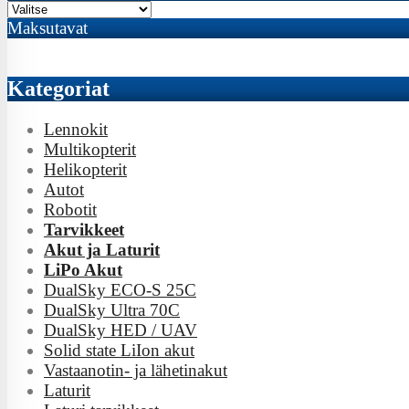
Maksutavat
Kategoriat
Lennokit
Multikopterit
Helikopterit
Autot
Robotit
Tarvikkeet
Akut ja Laturit
LiPo Akut
DualSky ECO-S 25C
DualSky Ultra 70C
DualSky HED / UAV
Solid state LiIon akut
Vastaanotin- ja lähetinakut
Laturit