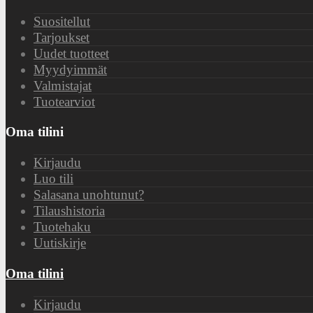
Suositellut
Tarjoukset
Uudet tuotteet
Myydyimmät
Valmistajat
Tuotearviot
Oma tilini
Kirjaudu
Luo tili
Salasana unohtunut?
Tilaushistoria
Tuotehaku
Uutiskirje
Oma tilini
Kirjaudu