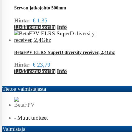
Servon jatkojohto 500mm
Hinta:
€ 1,35
Lisää ostoskoriin
Info
BetaFPV ELRS SuperD diversity receiver, 2,4Ghz
Hinta:
€ 23,79
Lisää ostoskoriin
Info
Tietoa valmistajasta
-
Muut tuotteet
Valmistaja