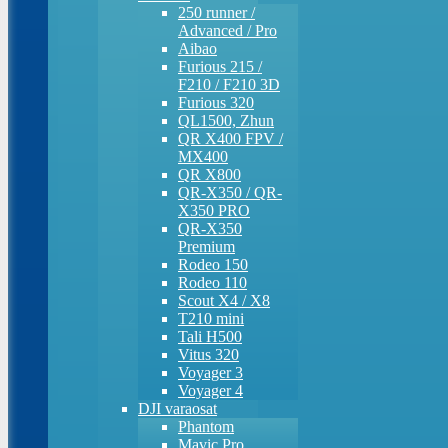
250 runner /
Advanced / Pro
Aibao
Furious 215 /
F210 / F210 3D
Furious 320
QL1500, Zhun
QR X400 FPV /
MX400
QR X800
QR-X350 / QR-
X350 PRO
QR-X350
Premium
Rodeo 150
Rodeo 110
Scout X4 / X8
T210 mini
Tali H500
Vitus 320
Voyager 3
Voyager 4
DJI varaosat
Phantom
Mavic Pro