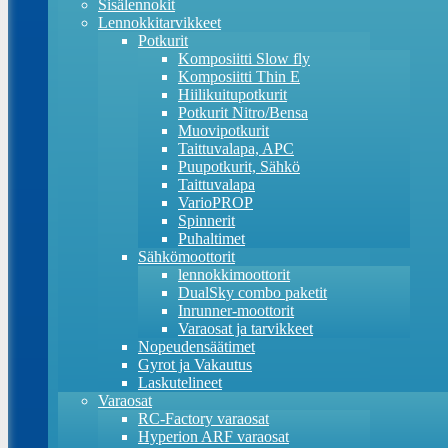
Sisälennokit
Lennokkitarvikkeet
Potkurit
Komposiitti Slow fly
Komposiitti Thin E
Hiilikuitupotkurit
Potkurit Nitro/Bensa
Muovipotkurit
Taittuvalapa, APC
Puupotkurit, Sähkö
Taittuvalapa
VarioPROP
Spinnerit
Puhaltimet
Sähkömoottorit
lennokkimoottorit
DualSky combo paketit
Inrunner-moottorit
Varaosat ja tarvikkeet
Nopeudensäätimet
Gyrot ja Vakautus
Laskutelineet
Varaosat
RC-Factory varaosat
Hyperion ARF varaosat