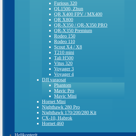
Furious 320
QL1500, Zhun
QR X400 FPV / MX400
QR X800
QR-X350 / QR-X350 PRO
QR-X350 Premium
Rodeo 150
Rodeo 110
Scout X4 / X8
T210 mini
Tali H500
Vitus 320
Voyager 3
Voyager 4
DJI varaosat
Phantom
Mavic Pro
Mavic Mini
Hornet Mini
Nighthawk 280 Pro
Nighthawk 170/200/280 Kit
CX-10, Habrok
Hornet 460
Helikopterit