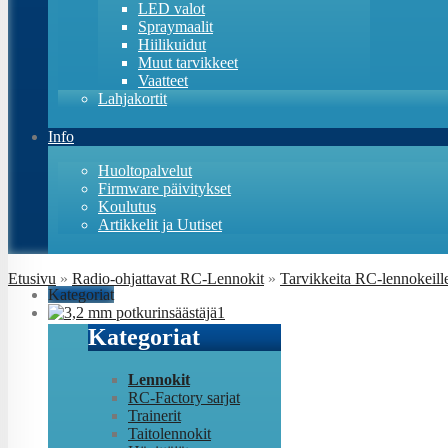
LED valot
Spraymaalit
Hiilikuidut
Muut tarvikkeet
Vaatteet
Lahjakortit
Info
Huoltopalvelut
Firmware päivitykset
Koulutus
Artikkelit ja Uutiset
Etusivu
»
Radio-ohjattavat RC-Lennokit
»
Tarvikkeita RC-lennokeill
Kategoriat
Kategoriat
Lennokit
RC-Factory sarjat
Trainerit
Taitolennokit