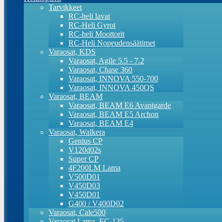
Tarvikkeet
RC-heli lavat
RC-Heli Gyrot
RC-heli Moottorit
RC-Heli Nopeudensäätimet
Varaosat, KDS
Varaosat, Agile 5.5 - 7.2
Varaosat, Chase 360
Varaosat, INNOVA 550-700
Varaosat, INNOVA 450QS
Varaosat, BEAM
Varaosat, BEAM E6 Avantgarde
Varaosat, BEAM E5 Archon
Varaosat, BEAM E4
Varaosat, Walkera
Genius CP
V120d02s
Super CP
4F200LM Lama
V500D01
V450D03
V450D01
G400 / V400D02
Varaosat, Cale500
Varaosat Lama, EC-135