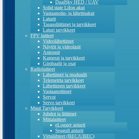
DualSky HED / UAV
Solid state LiIon akut
Vastaanotin- ja lähetinakut
Laturit
Tasausliittimet ja tarvikkeet
Laturi tarvikkeet
FPV laitteet
Videolähettimet
Näytöt ja videolasit
Antennit
Kamerat ja tarvikkeet
Gimbaalit ja osat
Radiolaitteet
Lähettimet ja moduulit
Telemetria tarvikkeet
Lähettimen tarvikkeet
Vastaanottimet
Servot
Servo tarvikkeet
Muut Tarvikkeet
Johdot ja liittimet
Mittalaitteet
eLogger anturit
Seagull anturit
Virtalähteet (BEC/UBEC)