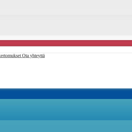
kertomukset
Ota yhteyttä