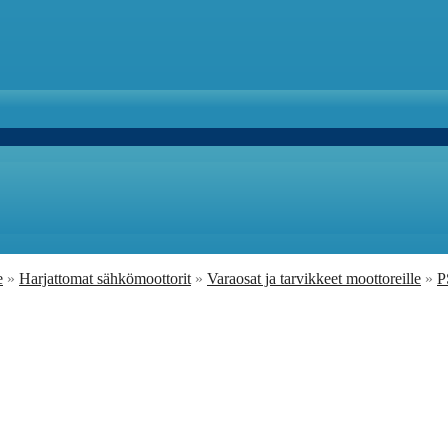
e
»
Harjattomat sähkömoottorit
»
Varaosat ja tarvikkeet moottoreille
»
P