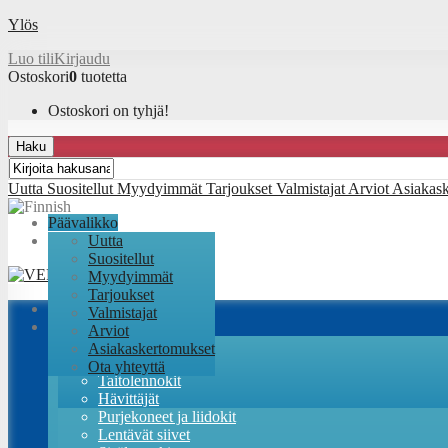
Ylös
Luo tili
Kirjaudu
Ostoskori
0
tuotetta
Ostoskori on tyhjä!
Haku
Uutta
Suositellut
Myydyimmät
Tarjoukset
Valmistajat
Arviot
Asiakas
Päävalikko
Uutta
Suositellut
Myydyimmät
Tarjoukset
Valmistajat
Lennokit
Arviot
RC-Factory sarjat
Asiakaskertomukset
Trainerit
Ota yhteyttä
Taitolennokit
Hävittäjät
Purjekoneet ja liidokit
Lentävät siivet