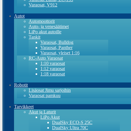
Varaosat, V912
Autot
Automoottorit
Auto- ja venesäätimet
LiPo akut autoille
Tankit
Varaosat, Bulldog
Varaosat, Panther
Varaosat, yleiset 1:16
RC-Auto Varaosat
1:10 varaosat
1:12 varaosat
1:18 varaosat
Robotit
Lisäosat Jimu sarjoihin
Varaosat pamkuu
Tarvikkeet
Akut ja Laturit
LiPo Akut
DualSky ECO-S 25C
DualSky Ultra 70C