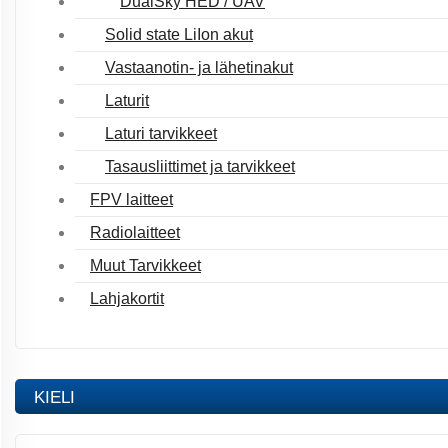
DualSky HED / UAV
Solid state LiIon akut
Vastaanotin- ja lähetinakut
Laturit
Laturi tarvikkeet
Tasausliittimet ja tarvikkeet
FPV laitteet
Radiolaitteet
Muut Tarvikkeet
Lahjakortit
KIELI