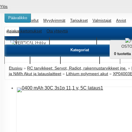
Ylös
Päävalikko
Uutta
Suositellut
Myydyimmät
Tarjoukset
Valmistajat
Arviot
Asiakaskertomukset
Ota yhteyttä
Haku
Luo tili
LENNOKIT
MULTIKOPTERIT
HELIKOPTER
OSTO
Kategoriat
0
tuotetta
AUTOT
ROBOTIT
TARVIKKEET
INFO
Etusivu
»
RC tarvikkeet: Servot, Radiot, rakennustarvikkeet jne.
»
ja NiMh Akut ja latauslaitteet
»
Lithium polymeeri akut
»
XP04003