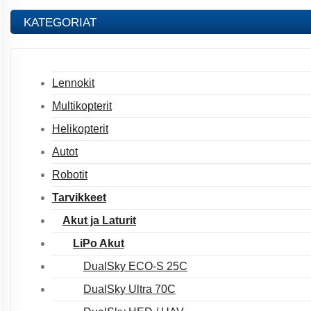
KATEGORIAT
Lennokit
Multikopterit
Helikopterit
Autot
Robotit
Tarvikkeet
Akut ja Laturit
LiPo Akut
DualSky ECO-S 25C
DualSky Ultra 70C