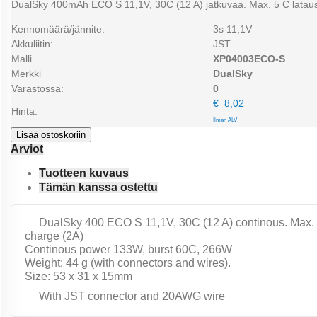
DualSky 400mAh ECO S 11,1V, 30C (12 A) jatkuvaa. Max. 5 C lataus
Kennomäärä/jännite:
3s 11,1V
Akkuliitin:
JST
Malli
XP04003ECO-S
Merkki
DualSky
Varastossa:
0
€ 8,02
Hinta:
Ilman ALV
Lisää ostoskoriin
Arviot
Tuotteen kuvaus
Tämän kanssa ostettu
DualSky 400 ECO S 11,1V, 30C (12 A) continous. Max.
charge (2A)
Continous power 133W, burst 60C, 266W
Weight: 44 g (with connectors and wires).
Size: 53 x 31 x 15mm
With JST connector and 20AWG wire