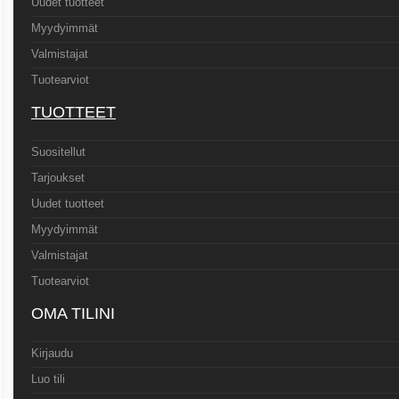
Uudet tuotteet
Myydyimmät
Valmistajat
Tuotearviot
TUOTTEET
Suositellut
Tarjoukset
Uudet tuotteet
Myydyimmät
Valmistajat
Tuotearviot
OMA TILINI
Kirjaudu
Luo tili