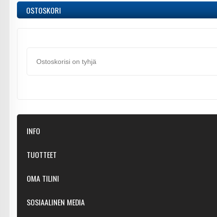
OSTOSKORI
Ostoskorisi on tyhjä
INFO
Kaupastamme
TUOTTEET
Ota yhteyttä
Suositellut
OMA TILINI
Toimitustavat
Tarjoukset
Palautukset
Kirjaudu
SOSIAALINEN MEDIA
Uudet tuotteet
Yksityisyyydensuoja
Luo tili