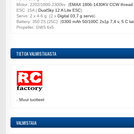
Motor: 2202/1800-2300kv (
EMAX 1806-1430KV CCW thread 
ESC: 15A (
DualSky 12 A Lite ESC
)
Servo: 2 x 4-6 g (2 x
Digital 03,7 g servo
)
Battery: 350 2S (25C) (
0300 mAh 50/100C 2s1p 7,4 v, 5 C la
Propeller: GWS 6x5
TIETOA VALMISTAJASTA
-
Muut tuotteet
VALMISTAJA