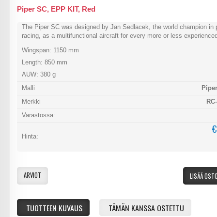
Piper SC, EPP KIT, Red
The Piper SC was designed by Jan Sedlacek, the world champion in 
racing, as a multifunctional aircraft for every more or less experienced
Wingspan: 1150 mm
Length: 850 mm
AUW: 380 g
Malli
Pipe
Merkki
RC-
Varastossa:
€
Hinta:
ARVIOT
LISÄÄ OST
TUOTTEEN KUVAUS
TÄMÄN KANSSA OSTETTU