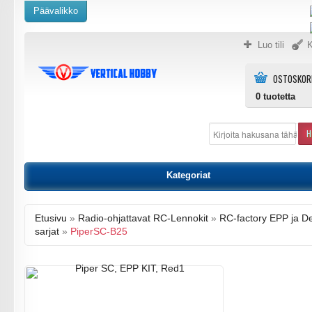
Päävalikko
Luo tili
K
OSTOSKOR
0
tuotetta
H
Kategoriat
Etusivu
»
Radio-ohjattavat RC-Lennokit
»
RC-factory EPP ja D
sarjat
»
PiperSC-B25