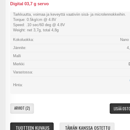
Digital 03,7 g servo
Tarkkuutta, voimaa ja keveyttä vaativiin sisä- ja microlennokkeihin.
Torque: 0.5kg/cm @ 4.8V
Speed: .10 sec/60 deg @ 4.8V
Weight: net 3,7g, total 4,8g
Kokoluokka:
Nano 
Jännite:
4
Malli
Merkki
Varastossa:
Hinta:
ARVIOT (2)
LISÄÄ OST
TUOTTEEN KUVAUS
TÄMÄN KANSSA OSTETTU