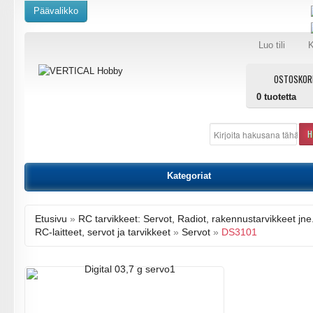
Päävalikko
Luo tili
K
OSTOSKOR
0
tuotetta
H
Kategoriat
Etusivu
»
RC tarvikkeet: Servot, Radiot, rakennustarvikkeet jne
RC-laitteet, servot ja tarvikkeet
»
Servot
»
DS3101