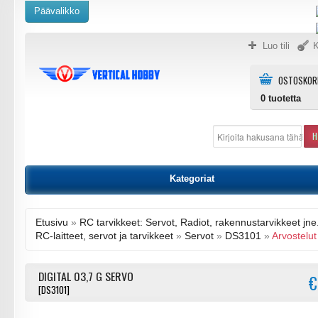
Päävalikko
Luo tili
K
OSTOSKOR
0
tuotetta
H
Kategoriat
Etusivu
»
RC tarvikkeet: Servot, Radiot, rakennustarvikkeet jne
RC-laitteet, servot ja tarvikkeet
»
Servot
»
DS3101
»
Arvostelut
DIGITAL 03,7 G SERVO
€
[DS3101]