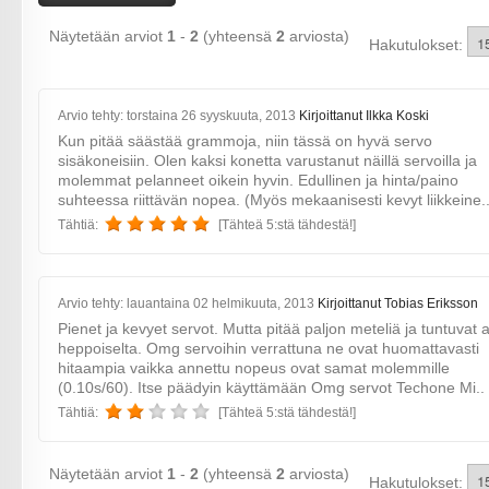
Näytetään arviot
1
-
2
(yhteensä
2
arviosta)
Hakutulokset:
Arvio tehty: torstaina 26 syyskuuta, 2013
Kirjoittanut Ilkka Koski
Kun pitää säästää grammoja, niin tässä on hyvä servo
sisäkoneisiin. Olen kaksi konetta varustanut näillä servoilla ja
molemmat pelanneet oikein hyvin. Edullinen ja hinta/paino
suhteessa riittävän nopea. (Myös mekaanisesti kevyt liikkeine.
Tähtiä:
[Tähteä 5:stä tähdestä!]
Arvio tehty: lauantaina 02 helmikuuta, 2013
Kirjoittanut Tobias Eriksson
Pienet ja kevyet servot. Mutta pitää paljon meteliä ja tuntuvat 
heppoiselta. Omg servoihin verrattuna ne ovat huomattavasti
hitaampia vaikka annettu nopeus ovat samat molemmille
(0.10s/60). Itse päädyin käyttämään Omg servot Techone Mi..
Tähtiä:
[Tähteä 5:stä tähdestä!]
Näytetään arviot
1
-
2
(yhteensä
2
arviosta)
Hakutulokset: