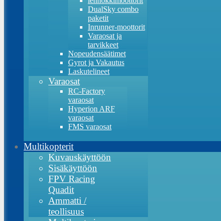
lennokkimoottorit
DualSky combo
paketit
Inrunner-moottorit
Varaosat ja
tarvikkeet
Nopeudensäätimet
Gyrot ja Vakautus
Laskutelineet
Varaosat
RC-Factory
varaosat
Hyperion ARF
varaosat
FMS varaosat
Multikopterit
Kuvauskäyttöön
Sisäkäyttöön
FPV Racing
Quadit
Ammatti /
teollisuus