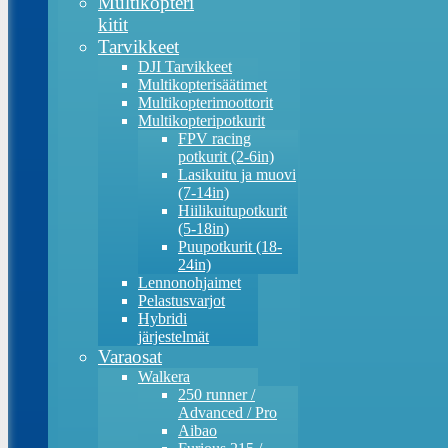
Multikopteri
kitit
Tarvikkeet
DJI Tarvikkeet
Multikopterisäätimet
Multikopterimoottorit
Multikopteripotkurit
FPV racing
potkurit (2-6in)
Lasikuitu ja muovi
(7-14in)
Hiilikuitupotkurit
(5-18in)
Puupotkurit (18-
24in)
Lennonohjaimet
Pelastusvarjot
Hybridi
järjestelmät
Varaosat
Walkera
250 runner /
Advanced / Pro
Aibao