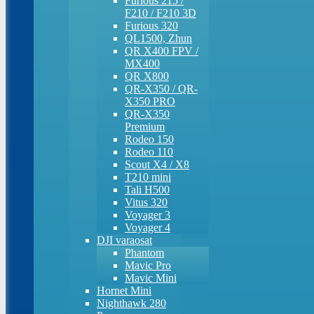
Furious 215 /
F210 / F210 3D
Furious 320
QL1500, Zhun
QR X400 FPV /
MX400
QR X800
QR-X350 / QR-
X350 PRO
QR-X350
Premium
Rodeo 150
Rodeo 110
Scout X4 / X8
T210 mini
Tali H500
Vitus 320
Voyager 3
Voyager 4
DJI varaosat
Phantom
Mavic Pro
Mavic Mini
Hornet Mini
Nighthawk 280