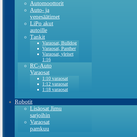
Automoottorit
Auto- ja
venesäätimet
LiPo akut
autoille
Tankit
Varaosat, Bulldog
Varaosat, Panther
Varaosat, yleiset
1:16
RC-Auto
Varaosat
1:10 varaosat
1:12 varaosat
1:18 varaosat
Robotit
Lisäosat Jimu
sarjoihin
Varaosat
pamkuu