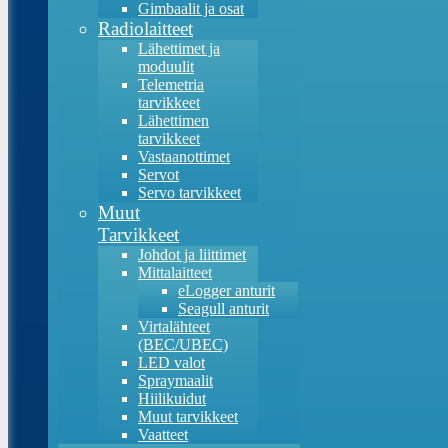
Gimbaalit ja osat
Radiolaitteet
Lähettimet ja
moduulit
Telemetria
tarvikkeet
Lähettimen
tarvikkeet
Vastaanottimet
Servot
Servo tarvikkeet
Muut
Tarvikkeet
Johdot ja liittimet
Mittalaitteet
eLogger anturit
Seagull anturit
Virtalähteet
(BEC/UBEC)
LED valot
Spraymaalit
Hiilikuidut
Muut tarvikkeet
Vaatteet