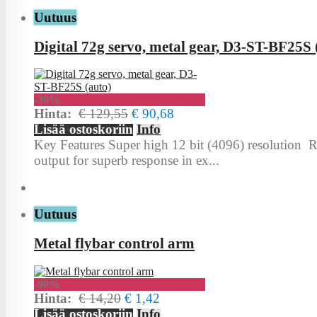
Uutuus
Digital 72g servo, metal gear, D3-ST-BF25S 
-30%
Hinta:
€ 129,55
€ 90,68
Lisää ostoskoriin
Info
Key Features Super high 12 bit (4096) resolution 
output for superb response in ex...
Uutuus
Metal flybar control arm
-90%
Hinta:
€ 14,20
€ 1,42
Lisää ostoskoriin
Info