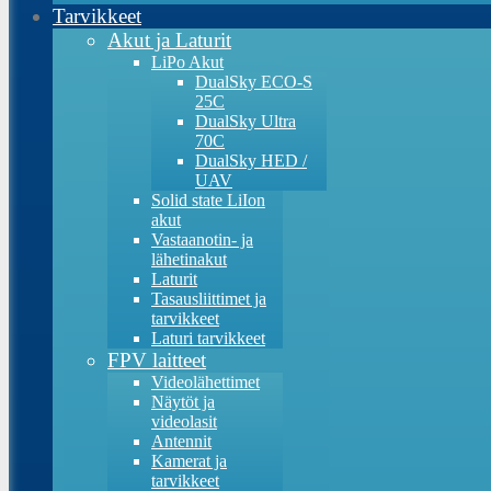
Tarvikkeet
Akut ja Laturit
LiPo Akut
DualSky ECO-S
25C
DualSky Ultra
70C
DualSky HED /
UAV
Solid state LiIon
akut
Vastaanotin- ja
lähetinakut
Laturit
Tasausliittimet ja
tarvikkeet
Laturi tarvikkeet
FPV laitteet
Videolähettimet
Näytöt ja
videolasit
Antennit
Kamerat ja
tarvikkeet