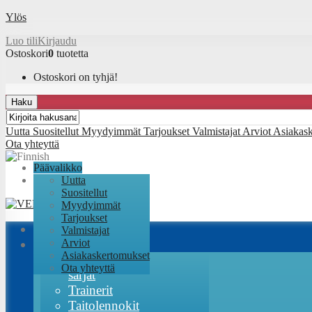
Ylös
Luo tili
Kirjaudu
Ostoskori
0
tuotetta
Ostoskori on tyhjä!
Haku
Uutta
Suositellut
Myydyimmät
Tarjoukset
Valmistajat
Arviot
Asiakas
Ota yhteyttä
Päävalikko
Uutta
Suositellut
Myydyimmät
Tarjoukset
Valmistajat
Lennokit
Arviot
Asiakaskertomukset
RC-Factory
Ota yhteyttä
sarjat
Trainerit
Taitolennokit