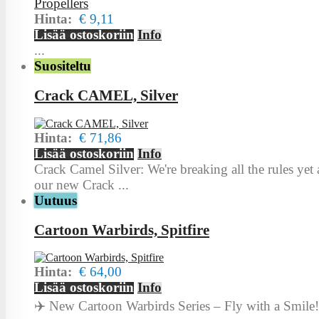
Hinta:
€ 9,11
Lisää ostoskoriin
Info
...
Suositeltu
Crack CAMEL, Silver
Hinta:
€ 71,86
Lisää ostoskoriin
Info
Crack Camel Silver: We're breaking all the rules yet
our new Crack ...
Uutuus
Cartoon Warbirds, Spitfire
Hinta:
€ 64,00
Lisää ostoskoriin
Info
✈️ New Cartoon Warbirds Series – Fly with a Smile