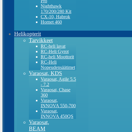
Pro
Nighthawk
170/200/280 Kit
CX-10, Habrok
Hornet 460
Helikopterit
Tarvikkeet
RC-heli lavat
RC-Heli Gyrot
RC-heli Moottorit
RC-Heli
Nopeudensäätimet
Varaosat, KDS
Varaosat, Agile 5.5
- 7.2
Varaosat, Chase
360
Varaosat,
INNOVA 550-700
Varaosat,
INNOVA 450QS
Varaosat,
BEAM