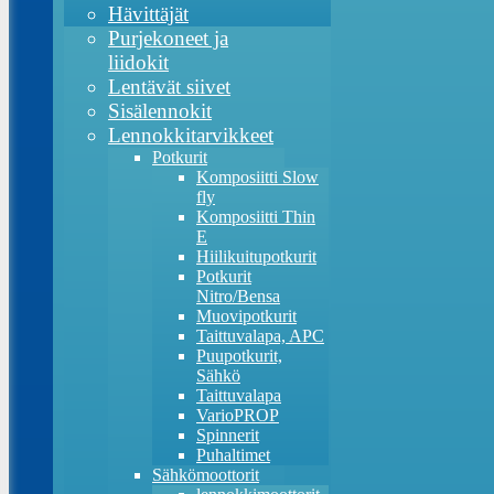
Hävittäjät
Purjekoneet ja
liidokit
Lentävät siivet
Sisälennokit
Lennokkitarvikkeet
Potkurit
Komposiitti Slow
fly
Komposiitti Thin
E
Hiilikuitupotkurit
Potkurit
Nitro/Bensa
Muovipotkurit
Taittuvalapa, APC
Puupotkurit,
Sähkö
Taittuvalapa
VarioPROP
Spinnerit
Puhaltimet
Sähkömoottorit