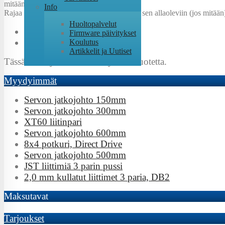
mitään).
Info
Rajaa
Suositeltu jännite
:
ja sen allaoleviin (jos mitään
Huoltopalvelut
Firmware päivitykset
Koulutus
Artikkelit ja Uutiset
Tässä tuoteryhmässä ei ole yhtään tuotetta.
Myydyimmät
Servon jatkojohto 150mm
Servon jatkojohto 300mm
XT60 liitinpari
Servon jatkojohto 600mm
8x4 potkuri, Direct Drive
Servon jatkojohto 500mm
JST liittimiä 3 parin pussi
2,0 mm kullatut liittimet 3 paria, DB2
Maksutavat
Tarjoukset