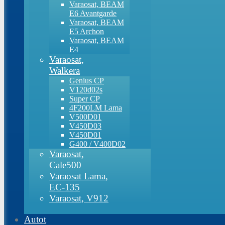
Varaosat, BEAM
E6 Avantgarde
Varaosat, BEAM
E5 Archon
Varaosat, BEAM
E4
Varaosat,
Walkera
Genius CP
V120d02s
Super CP
4F200LM Lama
V500D01
V450D03
V450D01
G400 / V400D02
Varaosat,
Cale500
Varaosat Lama,
EC-135
Varaosat, V912
Autot