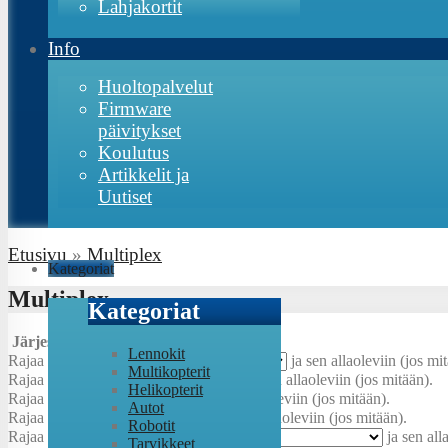
Lahjakortit
Info
Huoltopalvelut
Firmware
päivitykset
Koulutus
Artikkelit ja
Uutiset
Etusivu
»
Multiplex
Kategoriat
Multiplex
Kategoriat
Järjestys:
Lennokit
Rajaa
Kennomäärä/jännite
:
ja sen allaoleviin (jos mi
Multikopterit
Rajaa
Kokoluokka
:
ja sen allaoleviin (jos mitään).
Helikopterit
Rajaa
Jännite
:
ja sen allaoleviin (jos mitään).
Autot
Rajaa
Akkuliitin
:
ja sen allaoleviin (jos mitään).
Robotit
Rajaa
Teholuokka
:
ja sen all
Tarvikkeet