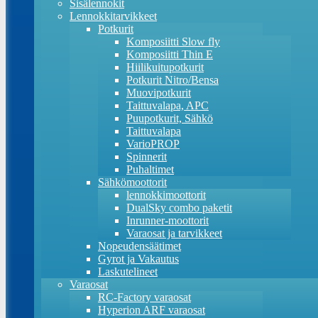
Sisälennokit
Lennokkitarvikkeet
Potkurit
Komposiitti Slow fly
Komposiitti Thin E
Hiilikuitupotkurit
Potkurit Nitro/Bensa
Muovipotkurit
Taittuvalapa, APC
Puupotkurit, Sähkö
Taittuvalapa
VarioPROP
Spinnerit
Puhaltimet
Sähkömoottorit
lennokkimoottorit
DualSky combo paketit
Inrunner-moottorit
Varaosat ja tarvikkeet
Nopeudensäätimet
Gyrot ja Vakautus
Laskutelineet
Varaosat
RC-Factory varaosat
Hyperion ARF varaosat