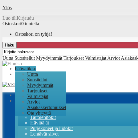
Ylös
Luo tili
Kirjaudu
Ostoskori
0
tuotetta
Ostoskori on tyhjä!
Haku
Uutta
Suositellut
Myydyimmät
Tarjoukset
Valmistajat
Arviot
Asiakas
Päävalikko
Uutta
Suositellut
Myydyimmät
Tarjoukset
Valmistajat
Lennokit
Arviot
RC-Factory sarjat
Asiakaskertomukset
Trainerit
Ota yhteyttä
Taitolennokit
Hävittäjät
Purjekoneet ja liidokit
Lentävät siivet