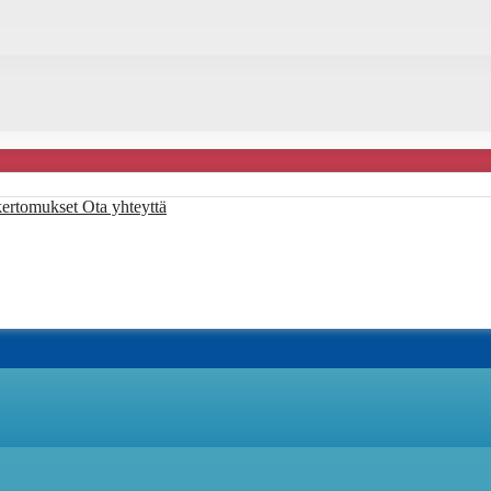
kertomukset
Ota yhteyttä