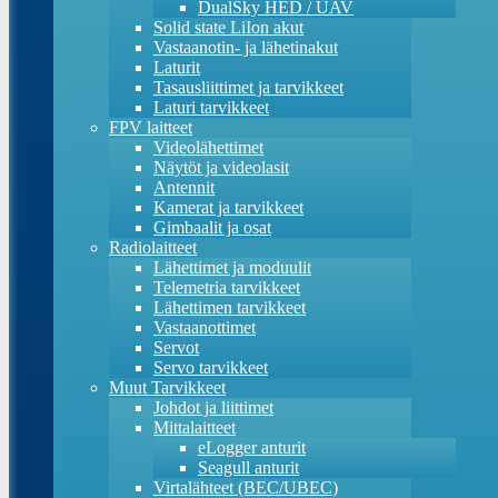
DualSky HED / UAV
Solid state LiIon akut
Vastaanotin- ja lähetinakut
Laturit
Tasausliittimet ja tarvikkeet
Laturi tarvikkeet
FPV laitteet
Videolähettimet
Näytöt ja videolasit
Antennit
Kamerat ja tarvikkeet
Gimbaalit ja osat
Radiolaitteet
Lähettimet ja moduulit
Telemetria tarvikkeet
Lähettimen tarvikkeet
Vastaanottimet
Servot
Servo tarvikkeet
Muut Tarvikkeet
Johdot ja liittimet
Mittalaitteet
eLogger anturit
Seagull anturit
Virtalähteet (BEC/UBEC)