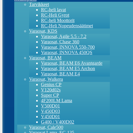
Tarvikkeet
RC-heli lavat
RC-Heli Gyrot
RC-heli Moottorit
RC-Heli Nopeudensäätimet
Varaosat, KDS
Varaosat, Agile 5.5 - 7.2
Varaosat, Chase 360
Varaosat, INNOVA 550-700
Varaosat, INNOVA 450QS
Varaosat, BEAM
Varaosat, BEAM E6 Avantgarde
Varaosat, BEAM E5 Archon
Varaosat, BEAM E4
Varaosat, Walkera
Genius CP
V120d02s
Super CP
4F200LM Lama
V500D01
V450D03
V450D01
G400 / V400D02
Varaosat, Cale500
Varaosat Lama, EC-135