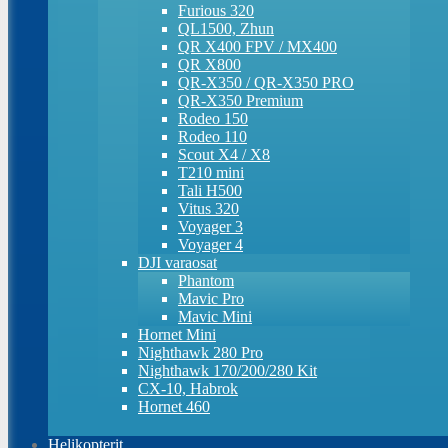
Furious 320
QL1500, Zhun
QR X400 FPV / MX400
QR X800
QR-X350 / QR-X350 PRO
QR-X350 Premium
Rodeo 150
Rodeo 110
Scout X4 / X8
T210 mini
Tali H500
Vitus 320
Voyager 3
Voyager 4
DJI varaosat
Phantom
Mavic Pro
Mavic Mini
Hornet Mini
Nighthawk 280 Pro
Nighthawk 170/200/280 Kit
CX-10, Habrok
Hornet 460
Helikopterit