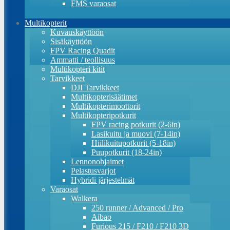
FMS varaosat
Multikopterit
Kuvauskäyttöön
Sisäkäyttöön
FPV Racing Quadit
Ammatti / teollisuus
Multikopteri kitit
Tarvikkeet
DJI Tarvikkeet
Multikopterisäätimet
Multikopterimoottorit
Multikopteripotkurit
FPV racing potkurit (2-6in)
Lasikuitu ja muovi (7-14in)
Hiilikuitupotkurit (5-18in)
Puupotkurit (18-24in)
Lennonohjaimet
Pelastusvarjot
Hybridi järjestelmät
Varaosat
Walkera
250 runner / Advanced / Pro
Aibao
Furious 215 / F210 / F210 3D