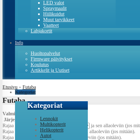
LED valot
Spraymaalit
Hiilikuidut
Muut tarvikkeet
Vaatteet
Lahjakortit
Info
Huoltopalvelut
Firmware päivitykset
Koulutus
Artikkelit ja Uutiset
Etusivu
»
Futaba
Kategoriat
Futaba
Kategoriat
Valmistaja:
Lennokit
Järjestys:
Multikopterit
Rajaa
Kennomäärä/jännite
:
ja sen allaoleviin (jos mi
Helikopterit
Rajaa
Kokoluokka
:
ja sen allaoleviin (jos mitään).
Autot
Rajaa
Jännite
:
ja sen allaoleviin (jos mitään).