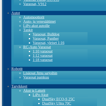
Varaosat, V912
Autot
Automoottorit
Auto- ja venesäätimet
LiPo akut autoille
Tankit
Varaosat, Bulldog
Varaosat, Panther
Varaosat, yleiset 1:16
RC-Auto Varaosat
1:10 varaosat
1:12 varaosat
1:18 varaosat
Robotit
Lisäosat Jimu sarjoihin
Varaosat pamkuu
Tarvikkeet
Akut ja Laturit
LiPo Akut
DualSky ECO-S 25C
DualSky Ultra 70C