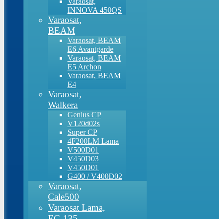
Varaosat,
INNOVA 450QS
Varaosat,
BEAM
Varaosat, BEAM
E6 Avantgarde
Varaosat, BEAM
E5 Archon
Varaosat, BEAM
E4
Varaosat,
Walkera
Genius CP
V120d02s
Super CP
4F200LM Lama
V500D01
V450D03
V450D01
G400 / V400D02
Varaosat,
Cale500
Varaosat Lama,
EC-135