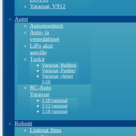
Varaosat, V912
Autot
Automoottorit
Auto- ja
venesäätimet
LiPo akut
autoille
Tankit
Varaosat, Bulldog
Varaosat, Panther
Varaosat, yleiset
1:16
RC-Auto
Varaosat
1:10 varaosat
1:12 varaosat
1:18 varaosat
Robotit
Lisäosat Jimu