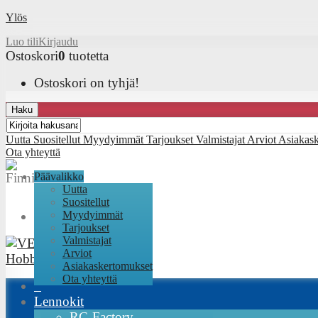
Ylös
Luo tili
Kirjaudu
Ostoskori
0
tuotetta
Ostoskori on tyhjä!
Haku
Uutta
Suositellut
Myydyimmät
Tarjoukset
Valmistajat
Arviot
Asiakas
Ota yhteyttä
Päävalikko
Uutta
Suositellut
Myydyimmät
Tarjoukset
Valmistajat
Arviot
Asiakaskertomukset
Ota yhteyttä
Lennokit
RC-Factory