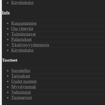
Käyttöehdot
Info
Kaupastamme
Ota yhteyttä
Toimitustavat
Palautukset
Yksityisyyydensuoja
Käyttöehdot
Tuotteet
Suositellut
Tarjoukset
Uudet tuotteet
Myydyimmät
Valmistajat
Tuotearviot