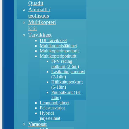
Quadit
Ammatti /
teollisuus
Multikopteri
kitit
Tarvikkeet
DJI Tarvikkeet
Multikopterisäätimet
Multikopterimoottorit
Multikopteripotkurit
FPV racing
potkurit (2-6in)
Lasikuitu ja muovi
(7-14in)
Hiilikuitupotkurit
(5-18in)
Puupotkurit (18-
24in)
Lennonohjaimet
Pelastusvarjot
Hybridi
järjestelmät
Varaosat