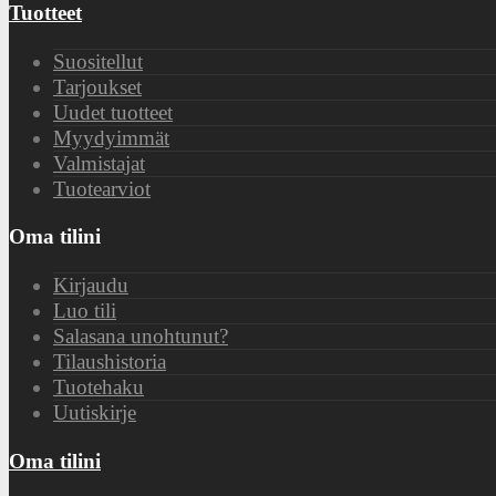
Tuotteet
Suositellut
Tarjoukset
Uudet tuotteet
Myydyimmät
Valmistajat
Tuotearviot
Oma tilini
Kirjaudu
Luo tili
Salasana unohtunut?
Tilaushistoria
Tuotehaku
Uutiskirje
Oma tilini