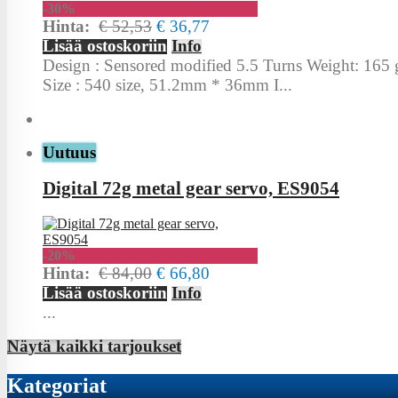
-30%
Hinta:
€ 52,53
€ 36,77
Lisää ostoskoriin
Info
Design : Sensored modified 5.5 Turns Weight: 165
Size : 540 size, 51.2mm * 36mm I...
Uutuus
Digital 72g metal gear servo, ES9054
-20%
Hinta:
€ 84,00
€ 66,80
Lisää ostoskoriin
Info
...
Näytä kaikki tarjoukset
Kategoriat