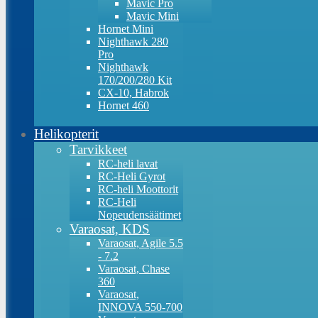
Mavic Pro
Mavic Mini
Hornet Mini
Nighthawk 280
Pro
Nighthawk
170/200/280 Kit
CX-10, Habrok
Hornet 460
Helikopterit
Tarvikkeet
RC-heli lavat
RC-Heli Gyrot
RC-heli Moottorit
RC-Heli
Nopeudensäätimet
Varaosat, KDS
Varaosat, Agile 5.5
- 7.2
Varaosat, Chase
360
Varaosat,
INNOVA 550-700