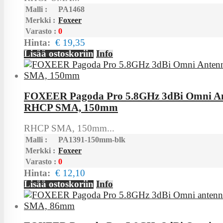
Malli :
PA1468
Merkki :
Foxeer
Varasto :
0
Hinta:
€ 19,35
Lisää ostoskoriin
Info
FOXEER Pagoda Pro 5.8GHz 3dBi Omni A
RHCP SMA, 150mm
RHCP SMA, 150mm...
Malli :
PA1391-150mm-blk
Merkki :
Foxeer
Varasto :
0
Hinta:
€ 12,10
Lisää ostoskoriin
Info