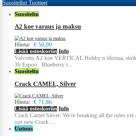
Suositellut
Tuotteet
Suositeltu
A2 koe varaus ja maksu
Hinta:
€ 50,00
Lisää ostoskoriin
Info
Valvottu A2 koe VERTICAL Hobby:n tiloissa, sinika
3b Espoo. Blueberry t...
Suositeltu
Crack CAMEL, Silver
Hinta:
€ 71,86
Lisää ostoskoriin
Info
Crack Camel Silver: We're breaking all the rules yet
our new Crack ...
Uutuus