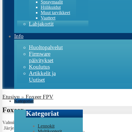
Spraymaalit
Hiilikuidut
Muut tarvikkeet
Vaatteet
Lahjakortit
Info
Huoltopalvelut
Firmware
päivitykset
Koulutus
Artikkelit ja
Uutiset
Etusivu
»
Foxeer FPV
Kategoriat
Foxeer
Kategoriat
Valmistaja:
Lennokit
Järjestys:
Multikopterit