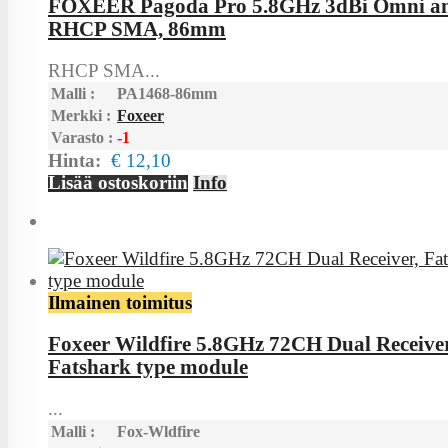
FOXEER Pagoda Pro 5.8GHz 3dBi Omni a
RHCP SMA, 86mm
RHCP SMA...
Malli :
PA1468-86mm
Merkki :
Foxeer
Varasto :
-1
Hinta:
€ 12,10
Lisää ostoskoriin
Info
Ilmainen toimitus
Foxeer Wildfire 5.8GHz 72CH Dual Receiver
Fatshark type module
...
Malli :
Fox-Wldfire