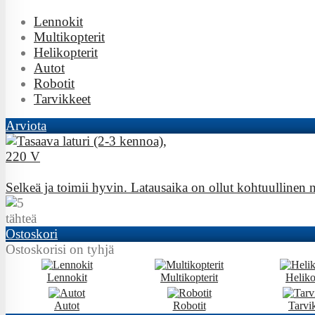
Lennokit
Multikopterit
Helikopterit
Autot
Robotit
Tarvikkeet
Arviota
Selkeä ja toimii hyvin. Latausaika on ollut kohtuullinen n
Ostoskori
Ostoskorisi on tyhjä
Lennokit
Multikopterit
Heliko
Autot
Robotit
Tarvi