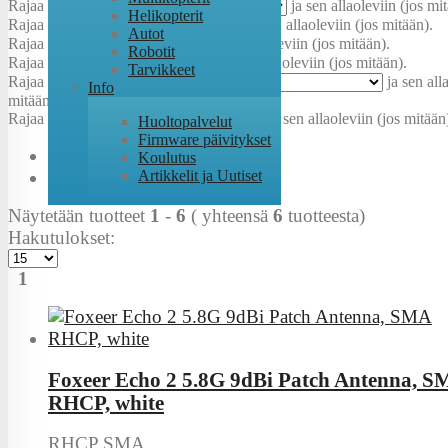
Rajaa
Kennomäärä/jännite
:
ja sen allaoleviin (jos mi
Helikopterit
Rajaa
Kokoluokka
:
ja sen allaoleviin (jos mitään).
Autot
Rajaa
Jännite
:
ja sen allaoleviin (jos mitään).
Robotit
Rajaa
Akkuliitin
:
ja sen allaoleviin (jos mitään).
Tarvikkeet
Rajaa
Teholuokka
:
ja sen all
Info
mitään).
Rajaa
Suositeltu jännite
:
ja sen allaoleviin (jos mitään
Huoltopalvelut
Firmware päivitykset
Koulutus
Artikkelit ja Uutiset
Näytetään tuotteet
1
-
6
( yhteensä
6
tuotteesta)
Hakutulokset:
1
Foxeer Echo 2 5.8G 9dBi Patch Antenna, 
RHCP, white
RHCP SMA...