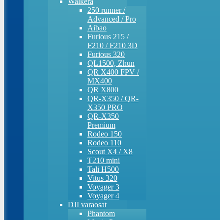
Walkera
250 runner /
Advanced / Pro
Aibao
Furious 215 /
F210 / F210 3D
Furious 320
QL1500, Zhun
QR X400 FPV /
MX400
QR X800
QR-X350 / QR-
X350 PRO
QR-X350
Premium
Rodeo 150
Rodeo 110
Scout X4 / X8
T210 mini
Tali H500
Vitus 320
Voyager 3
Voyager 4
DJI varaosat
Phantom