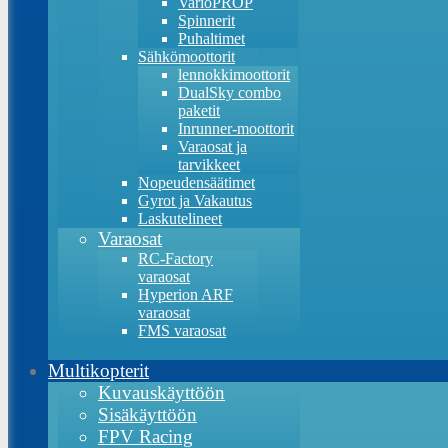
VarioPROP
Spinnerit
Puhaltimet
Sähkömoottorit
lennokkimoottorit
DualSky combo
paketit
Inrunner-moottorit
Varaosat ja
tarvikkeet
Nopeudensäätimet
Gyrot ja Vakautus
Laskutelineet
Varaosat
RC-Factory
varaosat
Hyperion ARF
varaosat
FMS varaosat
Multikopterit
Kuvauskäyttöön
Sisäkäyttöön
FPV Racing