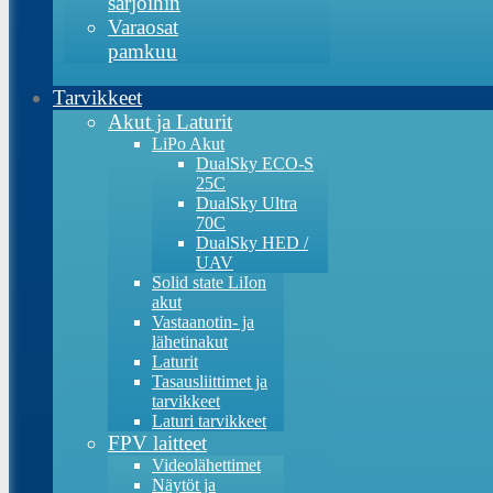
sarjoihin
Varaosat
pamkuu
Tarvikkeet
Akut ja Laturit
LiPo Akut
DualSky ECO-S
25C
DualSky Ultra
70C
DualSky HED /
UAV
Solid state LiIon
akut
Vastaanotin- ja
lähetinakut
Laturit
Tasausliittimet ja
tarvikkeet
Laturi tarvikkeet
FPV laitteet
Videolähettimet
Näytöt ja