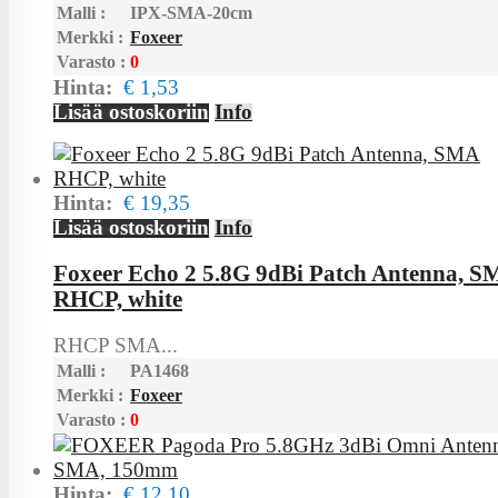
Malli :
IPX-SMA-20cm
Merkki :
Foxeer
Varasto :
0
Hinta:
€ 1,53
Lisää ostoskoriin
Info
Hinta:
€ 19,35
Lisää ostoskoriin
Info
Foxeer Echo 2 5.8G 9dBi Patch Antenna, 
RHCP, white
RHCP SMA...
Malli :
PA1468
Merkki :
Foxeer
Varasto :
0
Hinta:
€ 12,10