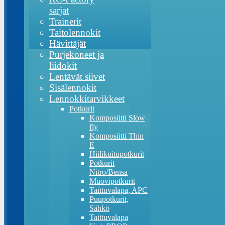
sarjat
Trainerit
Taitolennokit
Hävittäjät
Purjekoneet ja
liidokit
Lentävät siivet
Sisälennokit
Lennokkitarvikkeet
Potkurit
Komposiitti Slow
fly
Komposiitti Thin
E
Hiilikuitupotkurit
Potkurit
Nitro/Bensa
Muovipotkurit
Taittuvalapa, APC
Puupotkurit,
Sähkö
Taittuvalapa