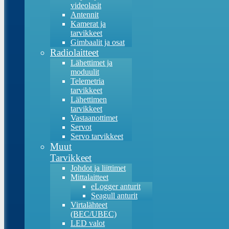
videolasit
Antennit
Kamerat ja
tarvikkeet
Gimbaalit ja osat
Radiolaitteet
Lähettimet ja
moduulit
Telemetria
tarvikkeet
Lähettimen
tarvikkeet
Vastaanottimet
Servot
Servo tarvikkeet
Muut
Tarvikkeet
Johdot ja liittimet
Mittalaitteet
eLogger anturit
Seagull anturit
Virtalähteet
(BEC/UBEC)
LED valot