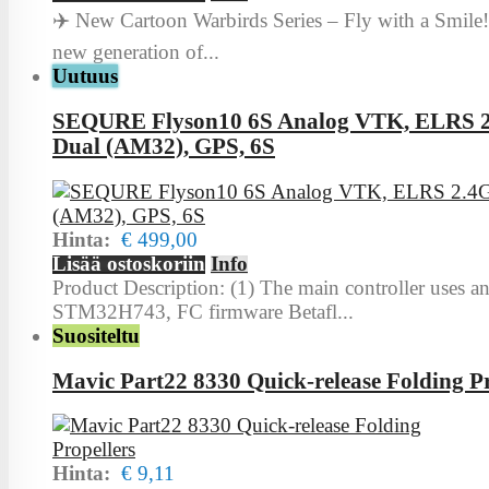
✈️ New Cartoon Warbirds Series – Fly with a Smile
new generation of...
Uutuus
SEQURE Flyson10 6S Analog VTK, ELRS 
Dual (AM32), GPS, 6S
Hinta:
€ 499,00
Lisää ostoskoriin
Info
Product Description: (1) The main controller uses a
STM32H743, FC firmware Betafl...
Suositeltu
Mavic Part22 8330 Quick-release Folding Pr
Hinta:
€ 9,11