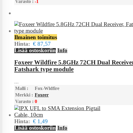
Varasto :
-1
Ilmainen toimitus
Hinta:
€ 87,57
Lisää ostoskoriin
Info
Foxeer Wildfire 5.8GHz 72CH Dual Receiver
Fatshark type module
...
Malli :
Fox-Wldfire
Merkki :
Foxeer
Varasto :
0
Hinta:
€ 1,49
Lisää ostoskoriin
Info