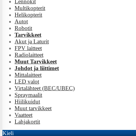
Lennokit
Multikopterit
Helikopterit
Autot
Robotit
Tarvikkeet
Akut ja Laturit
FPV laitteet
Radiolaitteet
Muut Tarvikkeet
Johdot ja liittimet
Mittalaitteet
LED valot
Virtalähteet (BEC/UBEC)
Spraymaalit
Hiilikuidut
Muut tarvikkeet
Vaatteet
Lahjakortit
Kieli