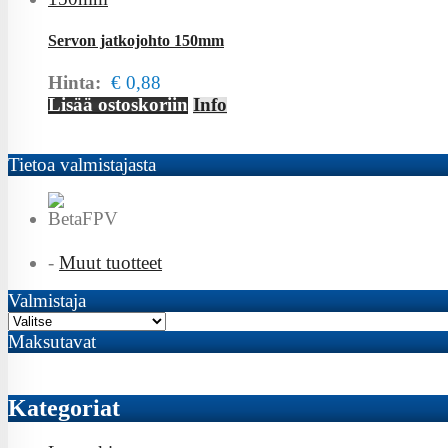
Servon jatkojohto 150mm
Hinta:
€ 0,88
Lisää ostoskoriin
Info
Tietoa valmistajasta
-
Muut tuotteet
Valmistaja
Maksutavat
Kategoriat