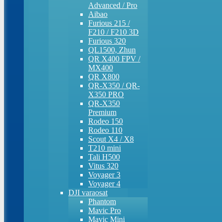
Advanced / Pro
Aibao
Furious 215 /
F210 / F210 3D
Furious 320
QL1500, Zhun
QR X400 FPV /
MX400
QR X800
QR-X350 / QR-
X350 PRO
QR-X350
Premium
Rodeo 150
Rodeo 110
Scout X4 / X8
T210 mini
Tali H500
Vitus 320
Voyager 3
Voyager 4
DJI varaosat
Phantom
Mavic Pro
Mavic Mini