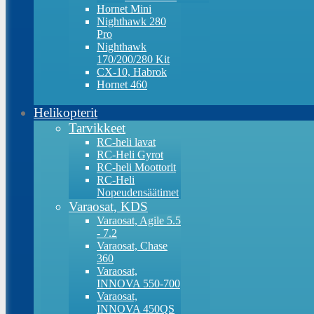
Hornet Mini
Nighthawk 280
Pro
Nighthawk
170/200/280 Kit
CX-10, Habrok
Hornet 460
Helikopterit
Tarvikkeet
RC-heli lavat
RC-Heli Gyrot
RC-heli Moottorit
RC-Heli
Nopeudensäätimet
Varaosat, KDS
Varaosat, Agile 5.5
- 7.2
Varaosat, Chase
360
Varaosat,
INNOVA 550-700
Varaosat,
INNOVA 450QS