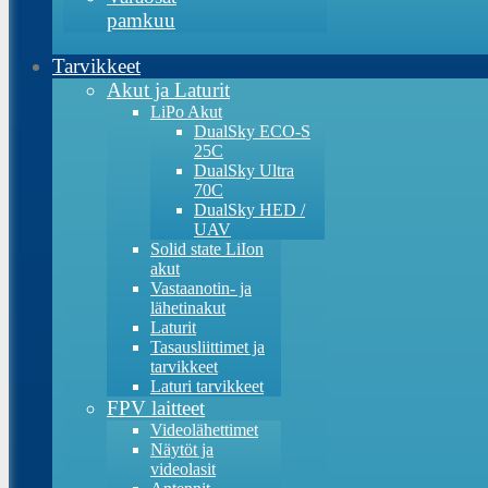
pamkuu
Tarvikkeet
Akut ja Laturit
LiPo Akut
DualSky ECO-S
25C
DualSky Ultra
70C
DualSky HED /
UAV
Solid state LiIon
akut
Vastaanotin- ja
lähetinakut
Laturit
Tasausliittimet ja
tarvikkeet
Laturi tarvikkeet
FPV laitteet
Videolähettimet
Näytöt ja
videolasit