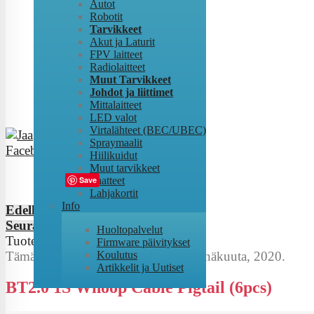
Autot
Robotit
Tarvikkeet
Akut ja Laturit
FPV laitteet
Radiolaitteet
Muut Tarvikkeet
Johdot ja liittimet
Mittalaitteet
LED valot
Virtalähteet (BEC/UBEC)
Spraymaalit
Hiilikuidut
Muut tarvikkeet
Tweet
Vaatteet
Save
Lahjakortit
Info
Edellinen
Seuraava
Huoltopalvelut
Tuote
46
/
53
Firmware päivitykset
Koulutus
Tämä tuote on lisätty torstaina 30 heinäkuuta, 2020.
Artikkelit ja Uutiset
BT2.0 1S Whoop Cable Pigtail (6pcs)