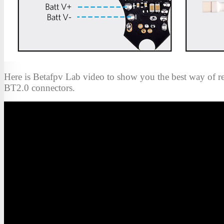
Here is Betafpv Lab video to show you the best way of r
BT2.0 connectors.