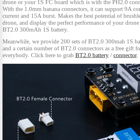
drone or your 1S FC board which is with the PH2.0 conn
With the 1.0mm banana connectors, it can support 9A co
current and 15A burst. Makes the best potential of brush
drone, and display the perfect performance of your drone
BT2.0 300mAh 1S battery.
Meanwhile, we provide 200 sets of BT2.0 300mah 1S bat
and a certain number of BT2.0 connectors as a free gift fo
everybody. Click here to grab
BT2.0 battery
/
connector
.