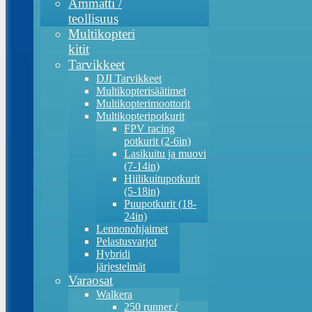
Ammatti /
teollisuus
Multikopteri
kitit
Tarvikkeet
DJI Tarvikkeet
Multikopterisäätimet
Multikopterimoottorit
Multikopteripotkurit
FPV racing
potkurit (2-6in)
Lasikuitu ja muovi
(7-14in)
Hiilikuitupotkurit
(5-18in)
Puupotkurit (18-
24in)
Lennonohjaimet
Pelastusvarjot
Hybridi
järjestelmät
Varaosat
Walkera
250 runner /