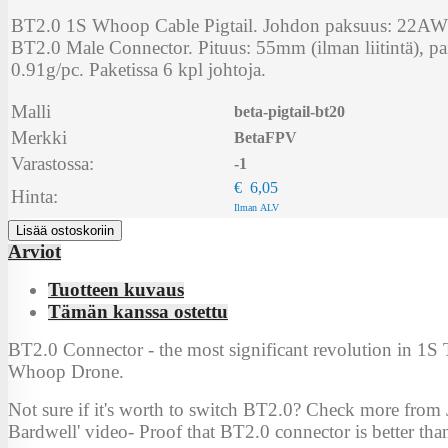
BT2.0 1S Whoop Cable Pigtail. Johdon paksuus: 22AWG,
BT2.0 Male Connector. Pituus: 55mm (ilman liitintä), pa
0.91g/pc. Paketissa 6 kpl johtoja.
Malli
beta-pigtail-bt20
Merkki
BetaFPV
Varastossa:
-1
€ 6,05
Hinta:
Ilman ALV
Lisää ostoskoriin
Arviot
Tuotteen kuvaus
Tämän kanssa ostettu
BT2.0 Connector - the most significant revolution in 1S 
Whoop Drone.
Not sure if it's worth to switch BT2.0? Check more from
Bardwell' video- Proof that BT2.0 connector is better th