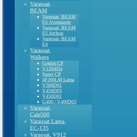
Varaosat,
BEAM
Varaosat, BEAM
E6 Avantgarde
Varaosat, BEAM
E5 Archon
Varaosat, BEAM
E4
Varaosat,
Walkera
Genius CP
V120d02s
Super CP
4F200LM Lama
V500D01
V450D03
V450D01
G400 / V400D02
Varaosat,
Cale500
Varaosat Lama,
EC-135
Varaosat, V912