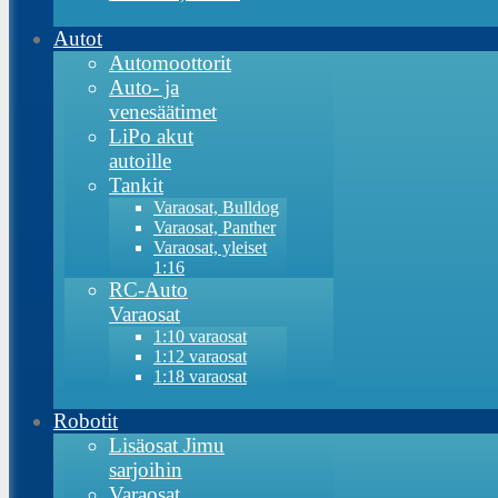
Autot
Automoottorit
Auto- ja
venesäätimet
LiPo akut
autoille
Tankit
Varaosat, Bulldog
Varaosat, Panther
Varaosat, yleiset
1:16
RC-Auto
Varaosat
1:10 varaosat
1:12 varaosat
1:18 varaosat
Robotit
Lisäosat Jimu
sarjoihin
Varaosat