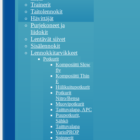
Trainerit
Taitolennokit
Hävittäjät
Purjekoneet ja
liidokit
Lentävät siivet
Sisälennokit
Lennokkitarvikkeet
Potkurit
Komposiitti Slow
fly
Komposiitti Thin
E
Hiilikuitupotkurit
Potkurit
Nitro/Bensa
Muovipotkurit
Taittuvalapa, APC
Puupotkurit,
Sähkö
Taittuvalapa
VarioPROP
Spinnerit