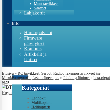
Muut tarvikkeet
Vaatteet
Lahjakortit
Info
Huoltopalvelut
Firmware
päivitykset
Koulutus
Artikkelit ja
Uutiset
Etusivu
»
RC tarvikkeet: Servot, Radiot, rakennustarvikkeet jne.
»
Kategoriat
Mittalaitteet, maalit, laskutelineet jne.
»
Johdot ja liittimet
»
beta-pigtai
bt20
Kategoriat
Lennokit
Multikopterit
Helikopterit