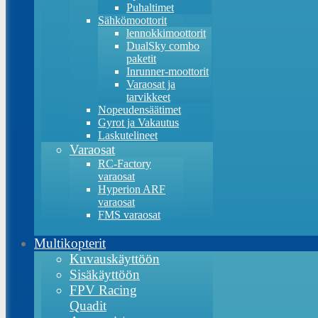
Puhaltimet
Sähkömoottorit
lennokkimoottorit
DualSky combo
paketit
Inrunner-moottorit
Varaosat ja
tarvikkeet
Nopeudensäätimet
Gyrot ja Vakautus
Laskutelineet
Varaosat
RC-Factory
varaosat
Hyperion ARF
varaosat
FMS varaosat
Multikopterit
Kuvauskäyttöön
Sisäkäyttöön
FPV Racing
Quadit