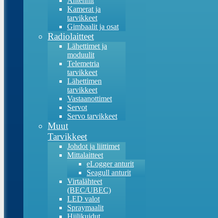
Antennit
Kamerat ja
tarvikkeet
Gimbaalit ja osat
Radiolaitteet
Lähettimet ja
moduulit
Telemetria
tarvikkeet
Lähettimen
tarvikkeet
Vastaanottimet
Servot
Servo tarvikkeet
Muut
Tarvikkeet
Johdot ja liittimet
Mittalaitteet
eLogger anturit
Seagull anturit
Virtalähteet
(BEC/UBEC)
LED valot
Spraymaalit
Hiilikuidut