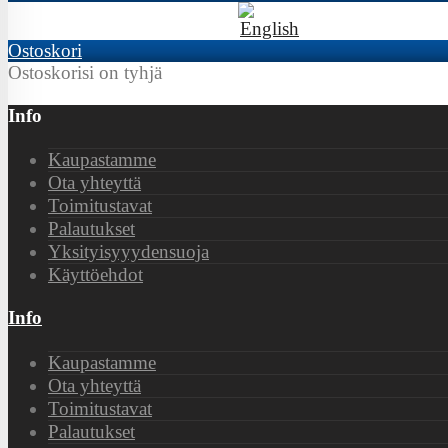
Ostoskori
Ostoskorisi on tyhjä
Info
Kaupastamme
Ota yhteyttä
Toimitustavat
Palautukset
Yksityisyyydensuoja
Käyttöehdot
Info
Kaupastamme
Ota yhteyttä
Toimitustavat
Palautukset