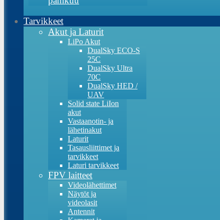
pamkuu
Tarvikkeet
Akut ja Laturit
LiPo Akut
DualSky ECO-S
25C
DualSky Ultra
70C
DualSky HED /
UAV
Solid state LiIon
akut
Vastaanotin- ja
lähetinakut
Laturit
Tasausliittimet ja
tarvikkeet
Laturi tarvikkeet
FPV laitteet
Videolähettimet
Näytöt ja
videolasit
Antennit