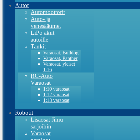
Autot
Automoottorit
Auto- ja
venesäätimet
LiPo akut
autoille
Tankit
Varaosat, Bulldog
Varaosat, Panther
Varaosat, yleiset
1:16
RC-Auto
Varaosat
1:10 varaosat
1:12 varaosat
1:18 varaosat
Robotit
Lisäosat Jimu
sarjoihin
Varaosat