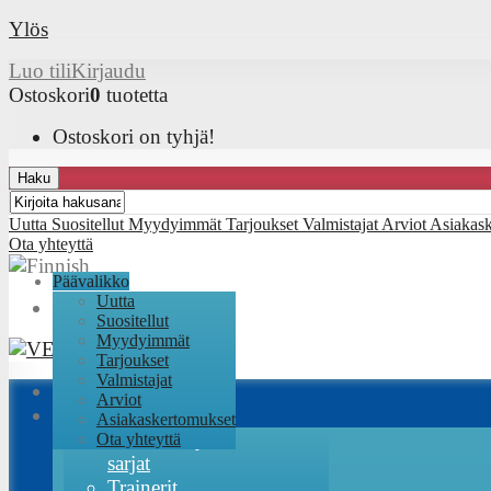
Ylös
Luo tili
Kirjaudu
Ostoskori
0
tuotetta
Ostoskori on tyhjä!
Haku
Uutta
Suositellut
Myydyimmät
Tarjoukset
Valmistajat
Arviot
Asiakas
Ota yhteyttä
Päävalikko
Uutta
Suositellut
Myydyimmät
Tarjoukset
Valmistajat
Arviot
Lennokit
Asiakaskertomukset
RC-Factory
Ota yhteyttä
sarjat
Trainerit