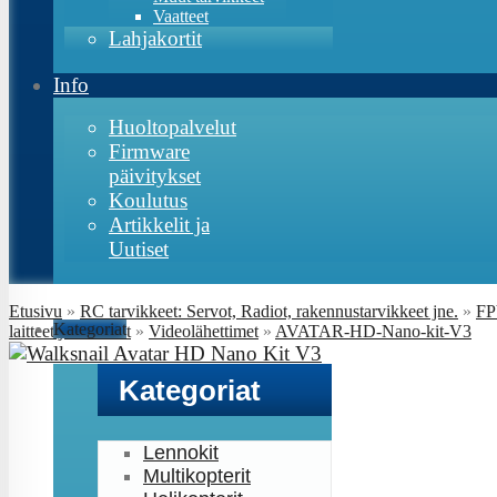
Vaatteet
Lahjakortit
Info
Huoltopalvelut
Firmware
päivitykset
Koulutus
Artikkelit ja
Uutiset
Etusivu
»
RC tarvikkeet: Servot, Radiot, rakennustarvikkeet jne.
»
F
Kategoriat
laitteet ja kamerat
»
Videolähettimet
»
AVATAR-HD-Nano-kit-V3
Kategoriat
Lennokit
Multikopterit