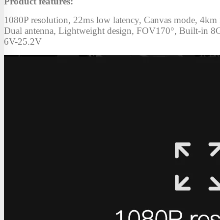
Product features:
1080P resolution, 22ms low latency, Canvas mode, 4km 
Dual antenna, Lightweight design, FOV170°, Built-in 8G
6V-25.2V