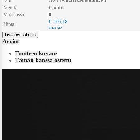
Malli
AVATAR-HD-Nano-kit-V3
Merkki
Caddx
Varastossa:
0
€ 105,18
Hinta:
Ilman ALV
Lisää ostoskoriin
Arviot
Tuotteen kuvaus
Tämän kanssa ostettu