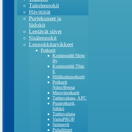
Taitolennokit
Hävittäjät
Purjekoneet ja
liidokit
Lentävät siivet
Sisälennokit
Lennokkitarvikkeet
Potkurit
Komposiitti Slow
fly
Komposiitti Thin
E
Hiilikuitupotkurit
Potkurit
Nitro/Bensa
Muovipotkurit
Taittuvalapa, APC
Puupotkurit,
Sähkö
Taittuvalapa
VarioPROP
Spinnerit
Puhaltimet