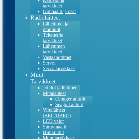
Kamerat ja
tarvikkeet
Gimbaalit ja osat
Radiolaitteet
Lähettimet ja
moduulit
Telemetria
tarvikkeet
Lähettimen
tarvikkeet
Vastaanottimet
Servot
Servo tarvikkeet
Muut
Tarvikkeet
Johdot ja liittimet
Mittalaitteet
eLogger anturit
Seagull anturit
Virtalähteet
(BEC/UBEC)
LED valot
Spraymaalit
Hiilikuidut
Muut tarvikkeet