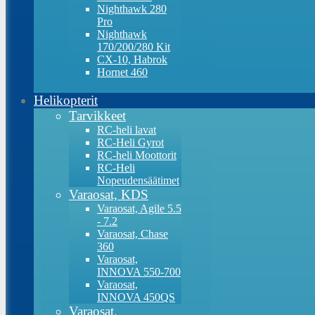
Nighthawk 280
Pro
Nighthawk
170/200/280 Kit
CX-10, Habrok
Hornet 460
Helikopterit
Tarvikkeet
RC-heli lavat
RC-Heli Gyrot
RC-heli Moottorit
RC-Heli
Nopeudensäätimet
Varaosat, KDS
Varaosat, Agile 5.5
- 7.2
Varaosat, Chase
360
Varaosat,
INNOVA 550-700
Varaosat,
INNOVA 450QS
Varaosat,