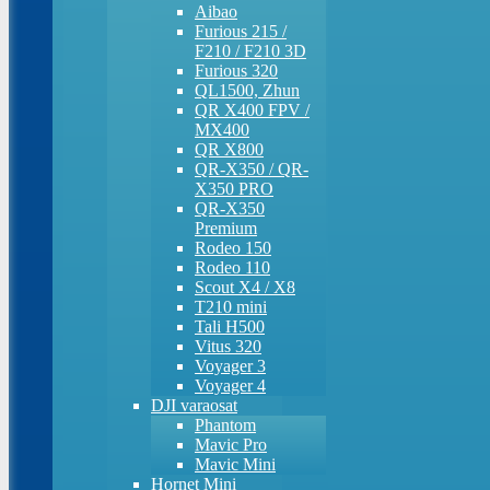
Aibao
Furious 215 /
F210 / F210 3D
Furious 320
QL1500, Zhun
QR X400 FPV /
MX400
QR X800
QR-X350 / QR-
X350 PRO
QR-X350
Premium
Rodeo 150
Rodeo 110
Scout X4 / X8
T210 mini
Tali H500
Vitus 320
Voyager 3
Voyager 4
DJI varaosat
Phantom
Mavic Pro
Mavic Mini
Hornet Mini