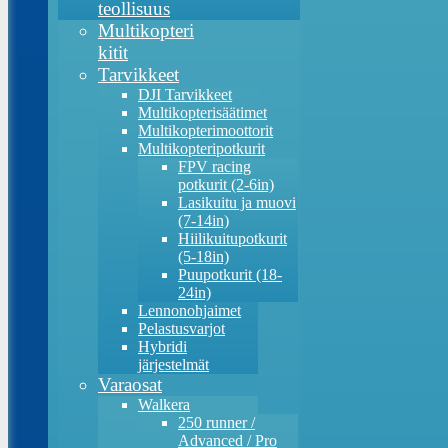
teollisuus
Multikopteri
kitit
Tarvikkeet
DJI Tarvikkeet
Multikopterisäätimet
Multikopterimoottorit
Multikopteripotkurit
FPV racing
potkurit (2-6in)
Lasikuitu ja muovi
(7-14in)
Hiilikuitupotkurit
(5-18in)
Puupotkurit (18-
24in)
Lennonohjaimet
Pelastusvarjot
Hybridi
järjestelmät
Varaosat
Walkera
250 runner /
Advanced / Pro