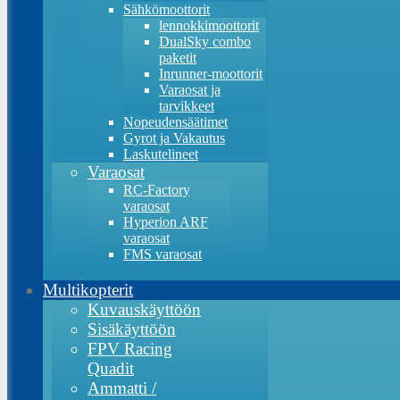
Sähkömoottorit
lennokkimoottorit
DualSky combo
paketit
Inrunner-moottorit
Varaosat ja
tarvikkeet
Nopeudensäätimet
Gyrot ja Vakautus
Laskutelineet
Varaosat
RC-Factory
varaosat
Hyperion ARF
varaosat
FMS varaosat
Multikopterit
Kuvauskäyttöön
Sisäkäyttöön
FPV Racing
Quadit
Ammatti /