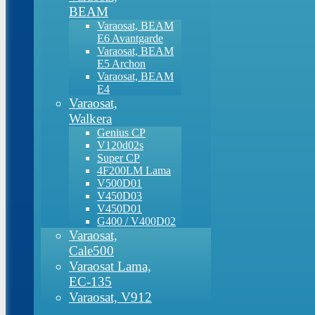
BEAM
Varaosat, BEAM
E6 Avantgarde
Varaosat, BEAM
E5 Archon
Varaosat, BEAM
E4
Varaosat,
Walkera
Genius CP
V120d02s
Super CP
4F200LM Lama
V500D01
V450D03
V450D01
G400 / V400D02
Varaosat,
Cale500
Varaosat Lama,
EC-135
Varaosat, V912