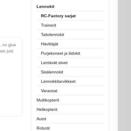
Lennokit
RC-Factory sarjat
Trainerit
Taitolennokit
Hävittäjät
, no glue
han just
Purjekoneet ja liidokit
Lentävät siivet
Sisälennokit
Lennokkitarvikkeet
Varaosat
Multikopterit
Helikopterit
Autot
Robotit