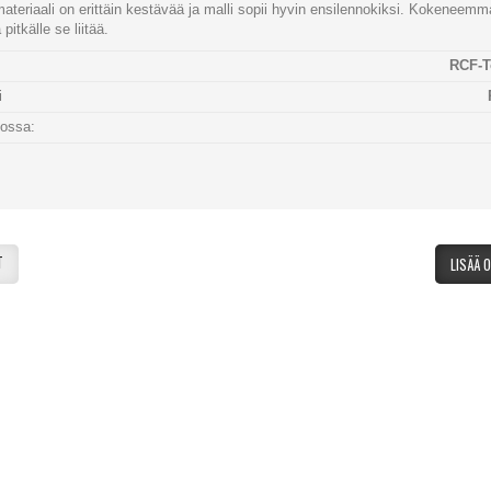
teriaali on erittäin kestävää ja malli sopii hyvin ensilennokiksi. Kokeneemma
pitkälle se liitää.
RCF-T
i
tossa:
:
T
LISÄÄ 