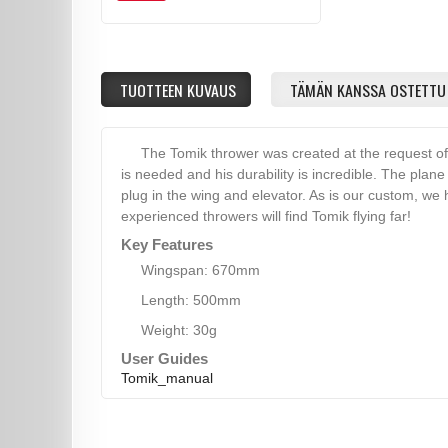
TUOTTEEN KUVAUS
TÄMÄN KANSSA OSTETTU
The Tomik thrower was created at the request of 
is needed and his durability is incredible. The plan
plug in the wing and elevator. As is our custom, we 
experienced throwers will find Tomik flying far!
Key Features
Wingspan: 670mm
Length: 500mm
Weight: 30g
User Guides
Tomik_manual