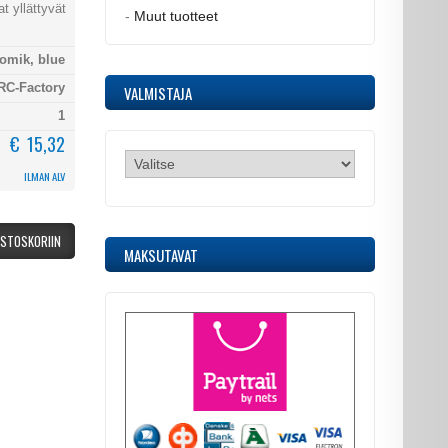
t yllättyvät
-
Muut tuotteet
omik, blue
RC-Factory
VALMISTAJA
1
€ 15,32
ILMAN ALV
OSTOSKORIIN
MAKSUTAVAT