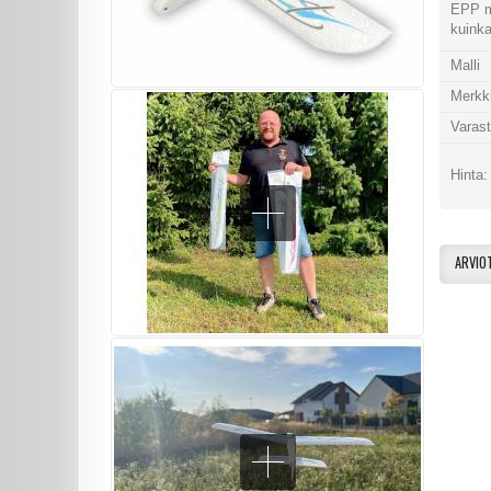
EPP ma
kuinka 
Malli
Merkk
Varas
Hinta
ARVIO