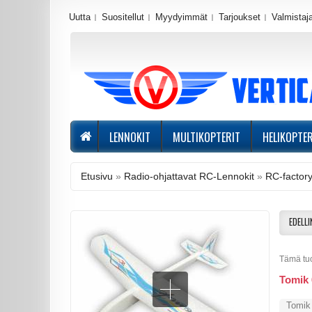
Uutta
Suositellut
Myydyimmät
Tarjoukset
Valmistaj
LENNOKIT
MULTIKOPTERIT
HELIKOPTER
Etusivu
»
Radio-ohjattavat RC-Lennokit
»
RC-factory
EDELLI
Tämä tuot
Tomik 
Tomik 