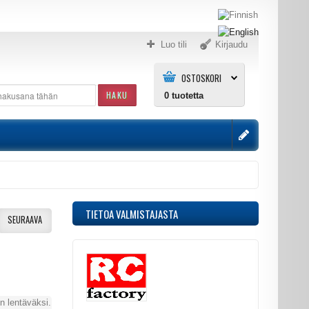
Luo tili
Kirjaudu
OSTOSKORI
HAKU
0
tuotetta
TIETOA VALMISTAJASTA
SEURAAVA
in lentäväksi.