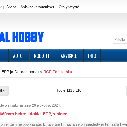
at
Arviot
Asiakaskertomukset
Ota yhteyttä
IT
AUTOT
ROBOTIT
TARVIKKEET
INFO
 EPP ja Depron sarjat
»
RCF-Tomik, blue
NEN
Tuote
112
/
116
e on lisätty tiistaina 20 elokuuta, 2024.
660mm heittoliidokki, EPP, sininen
on erittäin helppo kasata. Ei tarvitse liimaa ja se on säädetty jo tehtaalla hyv