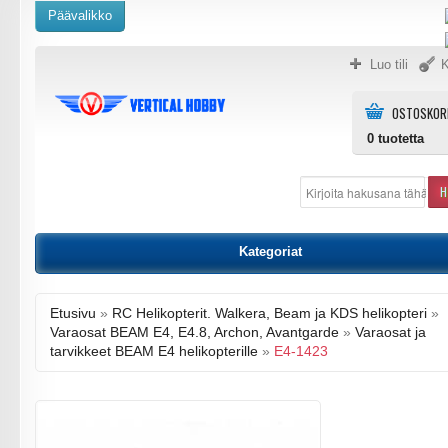
Päävalikko
Luo tili
K
OSTOSKOR
0
tuotetta
H
Kategoriat
Etusivu
»
RC Helikopterit. Walkera, Beam ja KDS helikopteri
»
Varaosat BEAM E4, E4.8, Archon, Avantgarde
»
Varaosat ja
tarvikkeet BEAM E4 helikopterille
»
E4-1423