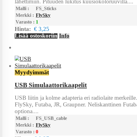
lähettimiin. Pituuden lukitus kuusiokoloruuvilla....
Malli :
FS_Sticks
Merkki :
FlySky
Varasto :
1
Hinta:
€ 3,25
Lisää ostoskoriin
Info
Myydyimmät
USB Simulaattorikaapelit
USB liitin ja kolme adapteria eri radiolaite merkeill
FlySky, Futaba, JR, Graupner. Neliskanttinen Futaba 
optiona....
Malli :
FS_USB_cable
Merkki :
FlySky
Varasto :
0