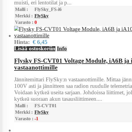
muisti, eri lentotilat ja p...
Malli :
FlySky_FS-i6
Merkki :
FlySky
Varasto :
0
Hinta:
€ 6,45
Lisää ostoskoriin
Info
Flysky FS-CVT01 Voltage Module, iA6B ja 
vastaanottimille
Jännitemittari FlySky:n vastaanottimille. Mittaa jänn
100V asti ja jännitteen saa radion ruudulle telemetria
Voidaan kytkeä useita sarjaan. Johdoissa liittimet, jo
kytkeä suoraan akun tasausliittimeen....
Malli :
FS-CVT01
Merkki :
FlySky
Varasto :
-1