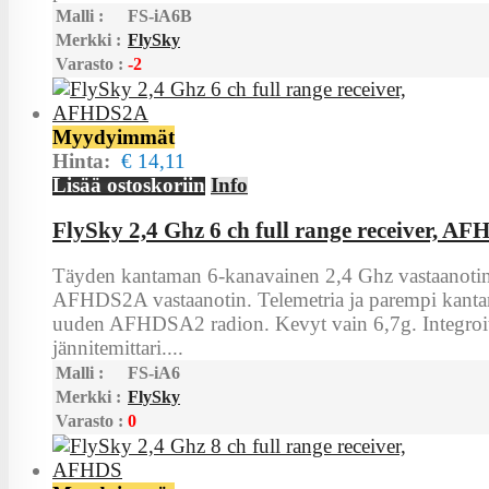
Malli :
FS-iA6B
Merkki :
FlySky
Varasto :
-2
Myydyimmät
Hinta:
€ 14,11
Lisää ostoskoriin
Info
FlySky 2,4 Ghz 6 ch full range receiver, A
Täyden kantaman 6-kanavainen 2,4 Ghz vastaanotin
AFHDS2A vastaanotin. Telemetria ja parempi kanta
uuden AFHDSA2 radion. Kevyt vain 6,7g. Integroi
jännitemittari....
Malli :
FS-iA6
Merkki :
FlySky
Varasto :
0