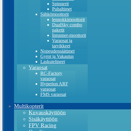
Spinnerit
Puhaltimet
Sähkömoottorit
lennokkimoottorit
DualSky combo
paketit
Inrunner-moottorit
Varaosat ja
tarvikkeet
Nopeudensäätimet
Gyrot ja Vakautus
Laskutelineet
Varaosat
RC-Factory
varaosat
Hyperion ARF
varaosat
FMS varaosat
Multikopterit
Kuvauskäyttöön
Sisäkäyttöön
FPV Racing