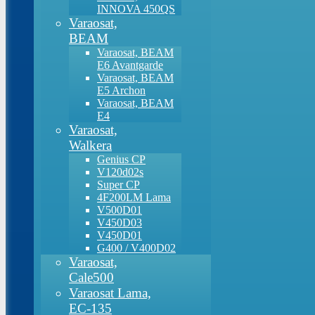
INNOVA 450QS
Varaosat,
BEAM
Varaosat, BEAM
E6 Avantgarde
Varaosat, BEAM
E5 Archon
Varaosat, BEAM
E4
Varaosat,
Walkera
Genius CP
V120d02s
Super CP
4F200LM Lama
V500D01
V450D03
V450D01
G400 / V400D02
Varaosat,
Cale500
Varaosat Lama,
EC-135