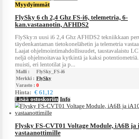
Myydyimmät
FlySky 6 ch 2,4 Ghz FS-i6, telemetria, 6-
kan.vastaanotin, AFHDS2
FlySky:n uusi i6 2,4 Ghz AFHDS2 tekniikkaan per
täydenkantaman tietokonelähetin ja telemetria vastaa
Laajat ohjelmointimahdollisuudet, taustavalaistu LC
neljä ohjelmoitavaa kytkintä ja kaksi potentiometriä
muisti, eri lentotilat ja p...
Malli :
FlySky_FS-i6
Merkki :
FlySky
Varasto :
0
Hinta:
€ 61,12
Lisää ostoskoriin
Info
Flysky FS-CVT01 Voltage Module, iA6B ja 
vastaanottimille