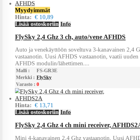
Myydyimmät
Hinta:
€ 10,89
Lisää ostoskoriin
Info
FlySky 2,4 Ghz 3 ch, auto/vene AFHDS
Auto ja venekäyttöön soveltuva 3-kanavainen 2,4 
vastaanotin. Uusi AFHDS vastaanotin, vaatii uuden
AFHDS modulin/lähettimen....
Malli :
FS-GR3E
Merkki :
FlySky
Varasto :
0
Hinta:
€ 13,71
Lisää ostoskoriin
Info
FlySky 2,4 Ghz 4 ch mini receiver, AFHDS2
Mini 4-kanavainen 2,4 Ghz vastaanotin. Uusi AF