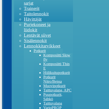
sarjat
Trainerit
Taitolennokit
Hävittäjät
Purjekoneet ja
liidokit
Lentävät siivet
Sisälennokit
Lennokkitarvikkeet
Potkurit
Komposiitti Slow
fly
Komposiitti Thin
E
Hiilikuitupotkurit
Potkurit
Nitro/Bensa
Muovipotkurit
Taittuvalapa, APC
Puupotkurit,
Sähkö
Taittuvalapa
VarioPROP