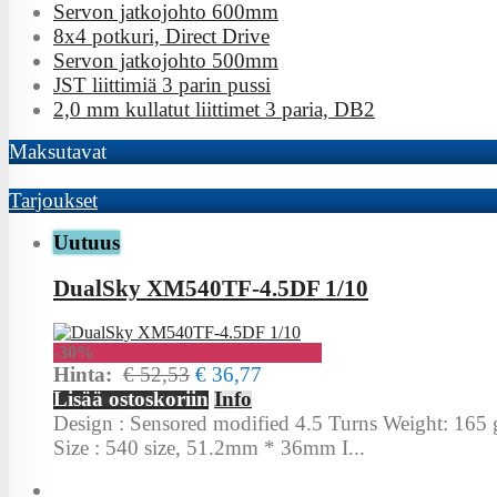
Servon jatkojohto 600mm
8x4 potkuri, Direct Drive
Servon jatkojohto 500mm
JST liittimiä 3 parin pussi
2,0 mm kullatut liittimet 3 paria, DB2
Maksutavat
Tarjoukset
Uutuus
DualSky XM540TF-4.5DF 1/10
-30%
Hinta:
€ 52,53
€ 36,77
Lisää ostoskoriin
Info
Design : Sensored modified 4.5 Turns Weight: 165
Size : 540 size, 51.2mm * 36mm I...