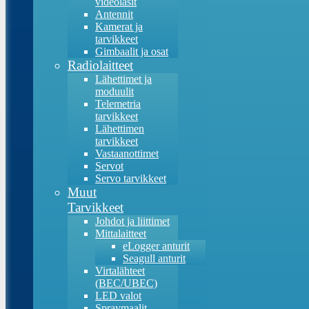
videolasit
Antennit
Kamerat ja
tarvikkeet
Gimbaalit ja osat
Radiolaitteet
Lähettimet ja
moduulit
Telemetria
tarvikkeet
Lähettimen
tarvikkeet
Vastaanottimet
Servot
Servo tarvikkeet
Muut
Tarvikkeet
Johdot ja liittimet
Mittalaitteet
eLogger anturit
Seagull anturit
Virtalähteet
(BEC/UBEC)
LED valot
Spraymaalit