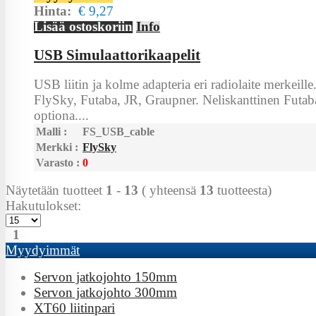
Hinta:
€ 9,27
Lisää ostoskoriin
Info
USB Simulaattorikaapelit
USB liitin ja kolme adapteria eri radiolaite merkeill
FlySky, Futaba, JR, Graupner. Neliskanttinen Futaba 
optiona....
Malli :
FS_USB_cable
Merkki :
FlySky
Varasto :
0
Näytetään tuotteet
1
-
13
( yhteensä
13
tuotteesta)
Hakutulokset:
1
Myydyimmät
Servon jatkojohto 150mm
Servon jatkojohto 300mm
XT60 liitinpari