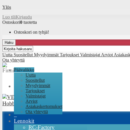
Ylös
Luo tili
Kirjaudu
Ostoskori
0
tuotetta
Ostoskori on tyhjä!
Haku
Uutta
Suositellut
Myydyimmät
Tarjoukset
Valmistajat
Arviot
Asiakas
Ota yhteyttä
Päävalikko
Uutta
Suositellut
Myydyimmät
Tarjoukset
Valmistajat
Arviot
Asiakaskertomukset
Ota yhteyttä
Lennokit
RC-Factory