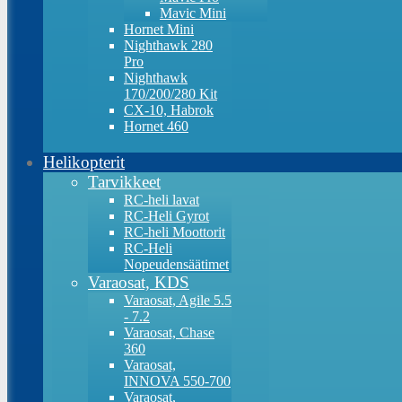
Mavic Mini
Hornet Mini
Nighthawk 280
Pro
Nighthawk
170/200/280 Kit
CX-10, Habrok
Hornet 460
Helikopterit
Tarvikkeet
RC-heli lavat
RC-Heli Gyrot
RC-heli Moottorit
RC-Heli
Nopeudensäätimet
Varaosat, KDS
Varaosat, Agile 5.5
- 7.2
Varaosat, Chase
360
Varaosat,
INNOVA 550-700
Varaosat,