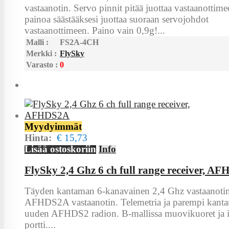
vastaanotin. Servo pinnit pitää juottaa vastaanottimee
painoa säästääksesi juottaa suoraan servojohdot
vastaanottimeen. Paino vain 0,9g!...
Malli :
FS2A-4CH
Merkki :
FlySky
Varasto :
0
Myydyimmät
Hinta:
€ 15,73
Lisää ostoskoriin
Info
FlySky 2,4 Ghz 6 ch full range receiver, A
Täyden kantaman 6-kanavainen 2,4 Ghz vastaanotin
AFHDS2A vastaanotin. Telemetria ja parempi kanta
uuden AFHDS2 radion. B-mallissa muovikuoret ja 
portti....