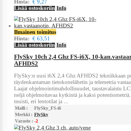
Hinta:
€ 9,27
Lisää ostoskoriin
Info
Ilmainen toimitus
Hinta:
€ 63,51
Lisää ostoskoriin
Info
FlySky 10ch 2,4 Ghz FS-i6X, 10-kan.vastaan
AFHDS2
FlySky:n uusi i6X 2,4 Ghz AFHDS2 tekniikkaan p
täydenkantaman tietokonelähetin ja telemetria vastaa
Laajat ohjelmointimahdollisuudet, taustavalaistu LC
neljä ohjelmoitavaa kytkintä ja kaksi potentiometriä
muisti, eri lentotilat ja ...
Malli :
FlySky_FS-i6
Merkki :
FlySky
Varasto :
-2