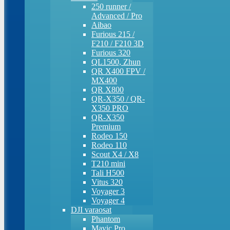
250 runner /
Advanced / Pro
Aibao
Furious 215 /
F210 / F210 3D
Furious 320
QL1500, Zhun
QR X400 FPV /
MX400
QR X800
QR-X350 / QR-
X350 PRO
QR-X350
Premium
Rodeo 150
Rodeo 110
Scout X4 / X8
T210 mini
Tali H500
Vitus 320
Voyager 3
Voyager 4
DJI varaosat
Phantom
Mavic Pro