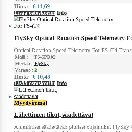
Hinta:
€ 11,69
Lisää ostoskoriin
Info
FlySky Optical Rotation Speed Telemetry F
Optical Rotation Speed Telemetry For FS-iT4 Transm
Malli :
FS-SPD02
Merkki :
FlySky
Varasto :
2
Hinta:
€ 10,48
Lisää ostoskoriin
Info
Myydyimmät
Lähettimen tikut, säädettävät
Alumiiniset säädettävän pituiset ohjaintikut FlySky 