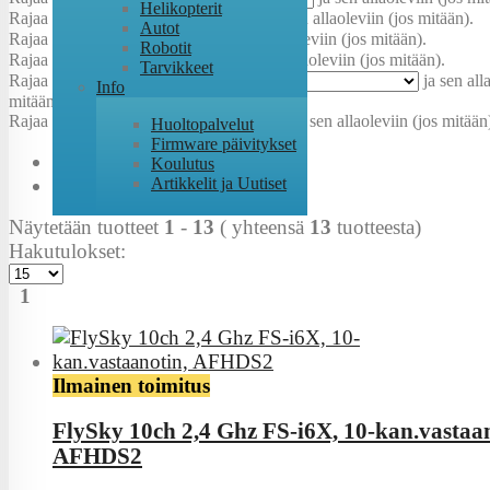
Helikopterit
Rajaa
Kokoluokka
:
ja sen allaoleviin (jos mitään).
Autot
Rajaa
Jännite
:
ja sen allaoleviin (jos mitään).
Robotit
Rajaa
Akkuliitin
:
ja sen allaoleviin (jos mitään).
Tarvikkeet
Rajaa
Teholuokka
:
ja sen all
Info
mitään).
Rajaa
Suositeltu jännite
:
ja sen allaoleviin (jos mitään
Huoltopalvelut
Firmware päivitykset
Koulutus
Artikkelit ja Uutiset
Näytetään tuotteet
1
-
13
( yhteensä
13
tuotteesta)
Hakutulokset:
1
Ilmainen toimitus
FlySky 10ch 2,4 Ghz FS-i6X, 10-kan.vastaan
AFHDS2