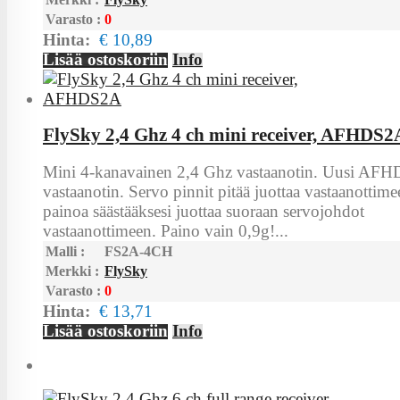
Varasto :
0
Hinta:
€ 10,89
Lisää ostoskoriin
Info
FlySky 2,4 Ghz 4 ch mini receiver, AFHDS2
Mini 4-kanavainen 2,4 Ghz vastaanotin. Uusi AF
vastaanotin. Servo pinnit pitää juottaa vastaanottimee
painoa säästääksesi juottaa suoraan servojohdot
vastaanottimeen. Paino vain 0,9g!...
Malli :
FS2A-4CH
Merkki :
FlySky
Varasto :
0
Hinta:
€ 13,71
Lisää ostoskoriin
Info