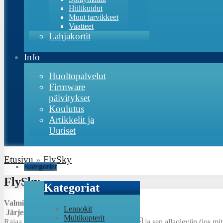
Hiilikuidut
Muut tarvikkeet
Vaatteet
Lahjakortit
Info
Huoltopalvelut
Firmware
päivitykset
Koulutus
Artikkelit ja
Uutiset
Etusivu
»
FlySky
Kategoriat
FlySky
Kategoriat
Valmistaja:
Lennokit
Järjestys:
Multikopterit
Rajaa
Kennomäärä/jännite
:
ja sen allaoleviin (jos mi