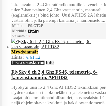
2-kanavainen 2,4Ghz rattiradio autoille ja veneille
tulee 3-kanavainen 2,4 Ghz vastaanotin, manuaali
(englanniksi) ja bind johto. Uusi AFHDS 2A lähetin
vastaanotin, jolla parempi kantama ja häiriönsieto....
Malli :
FS-GT2E
Merkki :
FlySky
Varasto :
0
Myydyimmät
Hinta:
€ 61,12
Lisää ostoskoriin
Info
FlySky 6 ch 2,4 Ghz FS-i6, telemetria, 6-
kan.vastaanotin, AFHDS2
FlySky:n uusi i6 2,4 Ghz AFHDS2 tekniikkaan per
täydenkantaman tietokonelähetin ja telemetria vastaa
Laajat ohjelmointimahdollisuudet, taustavalaistu LC
neljä ohjelmoitavaa kytkintä ja kaksi potentiometriä