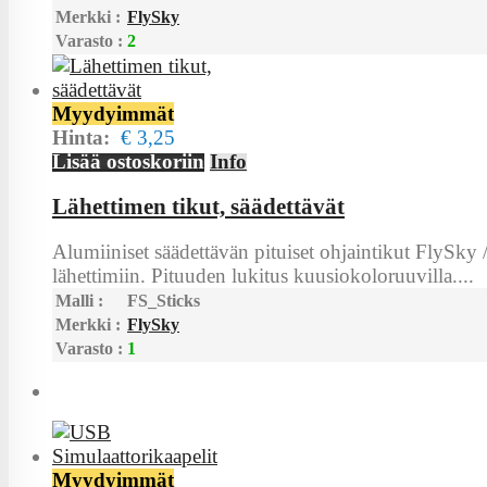
Merkki :
FlySky
Varasto :
2
Myydyimmät
Hinta:
€ 3,25
Lisää ostoskoriin
Info
Lähettimen tikut, säädettävät
Alumiiniset säädettävän pituiset ohjaintikut FlySky 
lähettimiin. Pituuden lukitus kuusiokoloruuvilla....
Malli :
FS_Sticks
Merkki :
FlySky
Varasto :
1
Myydyimmät