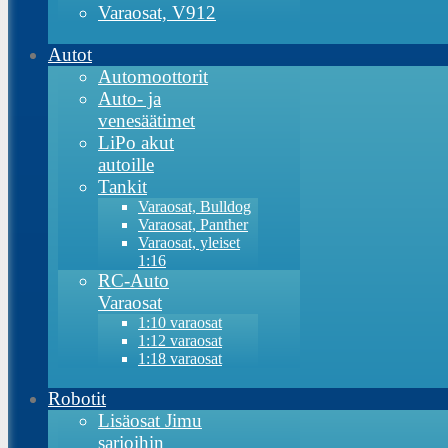
Varaosat, V912
Autot
Automoottorit
Auto- ja
venesäätimet
LiPo akut
autoille
Tankit
Varaosat, Bulldog
Varaosat, Panther
Varaosat, yleiset
1:16
RC-Auto
Varaosat
1:10 varaosat
1:12 varaosat
1:18 varaosat
Robotit
Lisäosat Jimu
sarjoihin