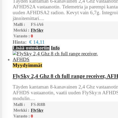
Täyden kantaman 6-kanavainen 2,4 Ghz vastaanotin
AFHDS2A vastaanotin. Telemetria ja parempi kanta
uuden AFHDSA2 radion. Kevyt vain 6,7g. Integroi
jännitemittari....
Malli :
FS-iA6
Merkki :
FlySky
Varasto :
0
Hinta:
€ 14,11
Lisää ostoskoriin
Info
Myydyimmät
FlySky 2,4 Ghz 8 ch full range receiver, A
Täyden kantaman 8-kanavainen 2,4 Ghz vastaanotin
AFHDS vastaanotin, vaatii uuden FlySky:n AFHD
modulin....
Malli :
FS-R8B
Merkki :
FlySky
Varasto :
0