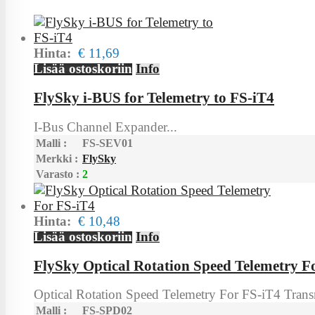
Hinta:
€ 11,69
Lisää ostoskoriin
Info
FlySky i-BUS for Telemetry to FS-iT4
I-Bus Channel Expander...
Malli :
FS-SEV01
Merkki :
FlySky
Varasto :
2
Hinta:
€ 10,48
Lisää ostoskoriin
Info
FlySky Optical Rotation Speed Telemetry F
Optical Rotation Speed Telemetry For FS-iT4 Transm
Malli :
FS-SPD02