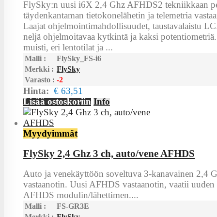
FlySky:n uusi i6X 2,4 Ghz AFHDS2 tekniikkaan p
täydenkantaman tietokonelähetin ja telemetria vastaa
Laajat ohjelmointimahdollisuudet, taustavalaistu LC
neljä ohjelmoitavaa kytkintä ja kaksi potentiometriä
muisti, eri lentotilat ja ...
Malli :
FlySky_FS-i6
Merkki :
FlySky
Varasto :
-2
Hinta:
€ 63,51
Lisää ostoskoriin
Info
Myydyimmät
FlySky 2,4 Ghz 3 ch, auto/vene AFHDS
Auto ja venekäyttöön soveltuva 3-kanavainen 2,4 
vastaanotin. Uusi AFHDS vastaanotin, vaatii uuden
AFHDS modulin/lähettimen....
Malli :
FS-GR3E
Merkki :
FlySky