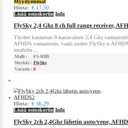
Myydyimmät
Hinta:
€ 17,50
Lisää ostoskoriin
Info
FlySky 2,4 Ghz 8 ch full range receiver, A
Täyden kantaman 8-kanavainen 2,4 Ghz vastaanotin
AFHDS vastaanotin, vaatii uuden FlySky:n AFHD
modulin....
Malli :
FS-R8B
Merkki :
FlySky
Varasto :
0
Hinta:
€ 36,29
Lisää ostoskoriin
Info
FlySky 2ch 2,4Ghz lähetin auto/vene, AFH