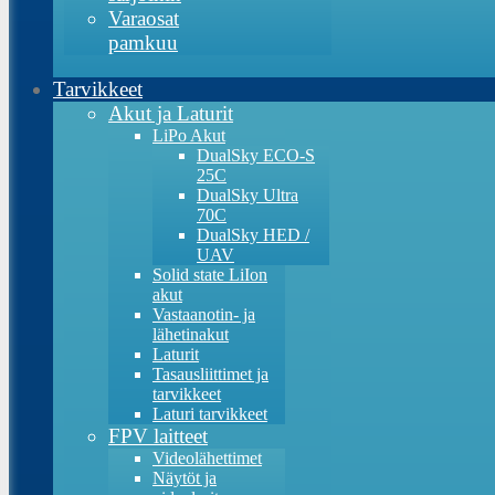
Varaosat
pamkuu
Tarvikkeet
Akut ja Laturit
LiPo Akut
DualSky ECO-S
25C
DualSky Ultra
70C
DualSky HED /
UAV
Solid state LiIon
akut
Vastaanotin- ja
lähetinakut
Laturit
Tasausliittimet ja
tarvikkeet
Laturi tarvikkeet
FPV laitteet
Videolähettimet
Näytöt ja