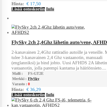
Hinta:
€ 17,50
Lisää ostoskoriin
Info
FlySky 2ch 2,4Ghz lähetin auto/vene, AFH
2-kanavainen 2,4Ghz rattiradio autoille ja veneille
tulee 3-kanavainen 2,4 Ghz vastaanotin, manuaali
(englanniksi) ja bind johto. Uusi AFHDS 2A lähetin
vastaanotin, jolla parempi kantama ja häiriönsieto....
Malli :
FS-GT2E
Merkki :
FlySky
Varasto :
0
Hinta:
€ 36,29
Lisää ostoskoriin
Info