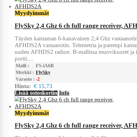
Myydyimmät
FlySky 2,4 Ghz 6 ch full range receiver, A
Täyden kantaman 6-kanavainen 2,4 Ghz vastaanotin
AFHDS2A vastaanotin. Telemetria ja parempi kanta
uuden AFHDS2 radion. B-mallissa muovikuoret ja 
portti....
Malli :
FS-iA6B
Merkki :
FlySky
Varasto :
-2
Hinta:
€ 15,73
Lisää ostoskoriin
Info
Myydyimmät
FlySky 2,4 Ghz 6 ch full range receiver, A