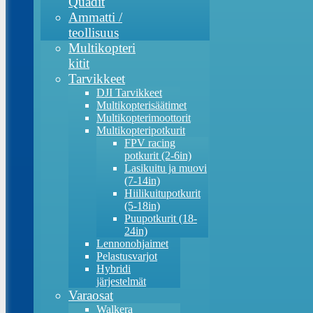
Quadit
Ammatti /
teollisuus
Multikopteri
kitit
Tarvikkeet
DJI Tarvikkeet
Multikopterisäätimet
Multikopterimoottorit
Multikopteripotkurit
FPV racing
potkurit (2-6in)
Lasikuitu ja muovi
(7-14in)
Hiilikuitupotkurit
(5-18in)
Puupotkurit (18-
24in)
Lennonohjaimet
Pelastusvarjot
Hybridi
järjestelmät
Varaosat
Walkera