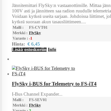
Jännitemittari FlySky:n vastaanottimille. Mittaa jänn
100V asti ja jännitteen saa radion ruudulle telemetria
Voidaan kytkeä useita sarjaan. Johdoissa liittimet, jo
kytkeä suoraan akun tasausliittimeen....
Malli :
FS-CVT01
Merkki :
FlySky
Varasto :
-1
Hinta:
€ 6,45
Lisää ostoskoriin
Info
FlySky i-BUS for Telemetry to FS-iT4
I-Bus Channel Expander...
Malli :
FS-SEV01
Merkki :
FlySky
Varasto :
2