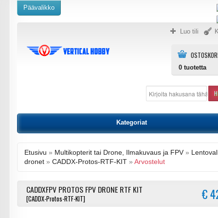
Päävalikko
Luo tili
K
OSTOSKOR
0
tuotetta
H
Kategoriat
Etusivu
»
Multikopterit tai Drone, Ilmakuvaus ja FPV
»
Lentoval
dronet
»
CADDX-Protos-RTF-KIT
»
Arvostelut
CADDXFPV PROTOS FPV DRONE RTF KIT
€ 4
[CADDX-Protos-RTF-KIT]