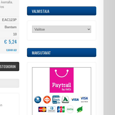
kerralla.
Jos
VALMISTAJA
EAC123P
Bantam
10
€ 5,24
ILMAN ALV
MAKSUTAVAT
OSTOSKORIIN
en