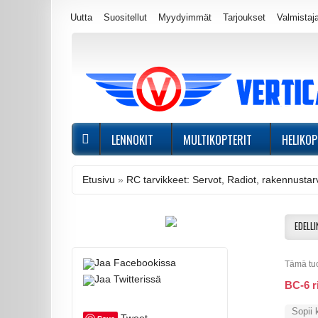
Uutta
Suositellut
Myydyimmät
Tarjoukset
Valmistaj
LENNOKIT
MULTIKOPTERIT
HELIKOP
Etusivu
»
RC tarvikkeet: Servot, Radiot, rakennustarv
EDELLI
Tämä tuo
BC-6 r
Sopii 