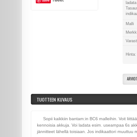
Tweet
Save
ladata
Tasaus
indika
Malli
Merkk
Varas
Hinta
ARVIO
TUOTTEEN KUVAUS
Sopii kaikkiin bantam:in BC6 malleihin. Voit liitt
kennoisia akkuja. Voi ladata esim. useampaa 6s akku
jännitteet lähellä toisiaan. Jos indikaattori muuttuu 