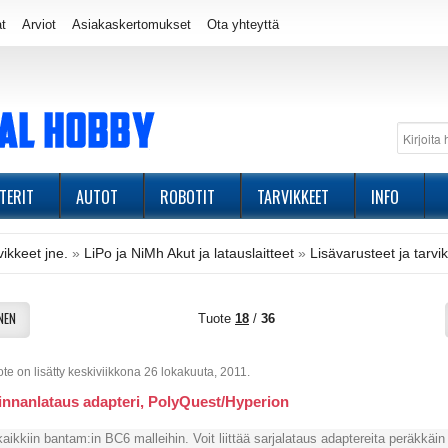
at
Arviot
Asiakaskertomukset
Ota yhteyttä
TERIT
AUTOT
ROBOTIT
TARVIKKEET
INFO
ikkeet jne.
»
LiPo ja NiMh Akut ja latauslaitteet
»
Lisävarusteet ja tarvik
NEN
Tuote
18
/
36
te on lisätty keskiviikkona 26 lokakuuta, 2011.
innanlataus adapteri, PolyQuest/Hyperion
kaikkiin bantam:in BC6 malleihin. Voit liittää sarjalataus adaptereita peräkkäin 