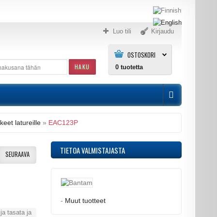
Luo tili
Kirjaudu
OSTOSKORI
HAKU
0
tuotetta
keet latureille
»
EAC123P
TIETOA VALMISTAJASTA
SEURAAVA
-
Muut tuotteet
ja tasata ja