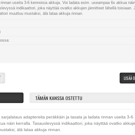
 rinnan useita 3-6 kennoisia akkuja. Voi ladata esim. useampaa 6s akkua näin 
levyssä indikaattori, joka näyttää ovatko akkujen jännitteet lähellä toisiaan. 
attori muuttuu mustaksi, älä lataa akkuja rinnan.
i
tossa:
:
T
LISÄÄ 
TÄMÄN KANSSA OSTETTU
ää sarjalataus adaptereita peräkkäin ja tasata ja ladata rinnan useita 3-6
a näin kerralla. Tasauslevyssä indikaattori, joka näyttää ovatko akkuj
mustaksi, älä lataa akkuja rinnan.