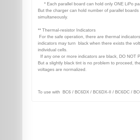
* Each parallel board can hold only ONE LiPo pa
But the charger can hold number of parallel board
simultaneously.
** Thermal-resistor Indicators
For the safe operation, there are thermal indicator
indicators may turn black when there exists the vo
individual cells.
If any one or more indicators are black, DO NO
But a slightly black tint is no problem to proceed, th
voltages are normalized.
To use with BC6 / BC6DX / BC6DX-II / BC6DC / BC