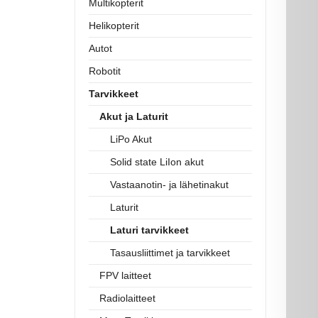
Multikopterit
Helikopterit
Autot
Robotit
Tarvikkeet
Akut ja Laturit
LiPo Akut
Solid state LiIon akut
Vastaanotin- ja lähetinakut
Laturit
Laturi tarvikkeet
Tasausliittimet ja tarvikkeet
FPV laitteet
Radiolaitteet