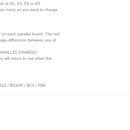
ck of 3S, 4S, 5S or 6S.
s as many as you want to charge
s on each parallel board. The red
ltage-difference between any of
T PARALLEL CHARGE!
ey will return to red when the
610 / BC6HP / BC5 / PB6