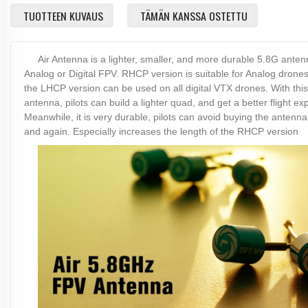
TUOTTEEN KUVAUS
TÄMÄN KANSSA OSTETTU
Air Antenna is a lighter, smaller, and more durable 5.8G anten
Analog or Digital FPV. RHCP version is suitable for Analog drone
the LHCP version can be used on all digital VTX drones. With this
antenna, pilots can build a lighter quad, and get a better flight ex
Meanwhile, it is very durable, pilots can avoid buying the antenn
and again. Especially increases the length of the RHCP version