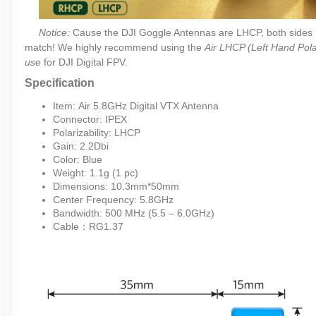
Notice:
Cause the DJI Goggle Antennas are LHCP, both sides 
match! We highly recommend using the
Air LHCP (Left Hand Pola
use
for DJI Digital FPV.
Specification
Item: Air 5.8GHz Digital VTX Antenna
Connector: IPEX
Polarizability: LHCP
Gain: 2.2Dbi
Color: Blue
Weight: 1.1g (1 pc)
Dimensions: 10.3mm*50mm
Center Frequency: 5.8GHz
Bandwidth: 500 MHz (5.5 – 6.0GHz)
Cable：RG1.37