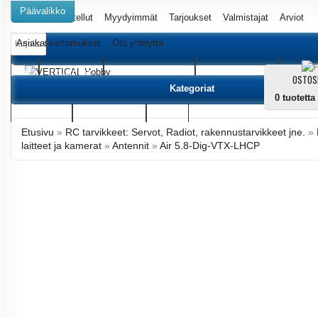
Päävalikko
Uutta
Suositellut
Myydyimmät
Tarjoukset
Valmistajat
Arviot
Asiakaskertomukset
Ota yhteyttä
Haku
Luo tili
LENNOKIT
MULTIKOPTERIT
HELIKOPTERIT
AUTO
OSTOS
Kategoriat
0
tuotetta
ROBOTIT
TARVIKKEET
INFO
Etusivu
»
RC tarvikkeet: Servot, Radiot, rakennustarvikkeet jne.
»
laitteet ja kamerat
»
Antennit
»
Air 5.8-Dig-VTX-LHCP