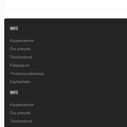
INFO
Kaupastamme
Ota yhteyttä
Toimitustavat
Palautukset
Yksityisyyydensuoja
Käyttöehdot
INFO
Kaupastamme
Ota yhteyttä
Toimitustavat