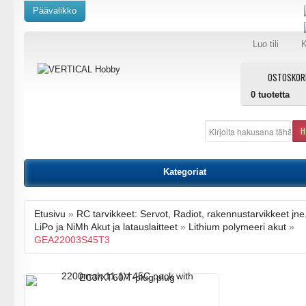
Päävalikko
Luo tili
K
OSTOSKOR
0
tuotetta
H
Kategoriat
Etusivu
»
RC tarvikkeet: Servot, Radiot, rakennustarvikkeet jne
LiPo ja NiMh Akut ja latauslaitteet
»
Lithium polymeeri akut
»
GEA22003S45T3