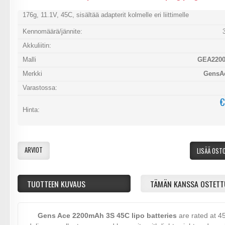
176g, 11.1V, 45C, sisältää adapterit kolmelle eri liittimelle
Kennomäärä/jännite:
Akkuliitin:
Malli
GEA2200
Merkki
GensAc
Varastossa:
€
Hinta:
ARVIOT
LISÄÄ OST
TUOTTEEN KUVAUS
TÄMÄN KANSSA OSTETT
Gens Ace 2200mAh 3S 45C lipo batteries
are rated at 4