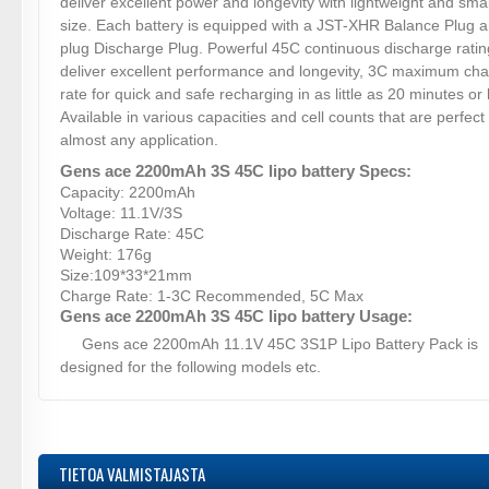
deliver excellent power and longevity with lightweight and smal
size. Each battery is equipped with a JST-XHR Balance Plug 
plug Discharge Plug. Powerful 45C continuous discharge ratin
deliver excellent performance and longevity, 3C maximum ch
rate for quick and safe recharging in as little as 20 minutes or 
Available in various capacities and cell counts that are perfect 
almost any application.
Gens ace 2200mAh 3S 45C lipo battery Specs:
Capacity: 2200mAh
Voltage: 11.1V/3S
Discharge Rate: 45C
Weight: 176g
Size:109*33*21mm
Charge Rate: 1-3C Recommended, 5C Max
Gens ace 2200mAh 3S 45C lipo battery Usage:
Gens ace 2200mAh 11.1V 45C 3S1P Lipo Battery Pack is
designed for the following models etc.
TIETOA VALMISTAJASTA