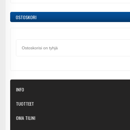
OSTOSKORI
Ostoskorisi on tyhjä
INFO
Kaupastamme
TUOTTEET
Ota yhteyttä
Suositellut
OMA TILINI
Toimitustavat
Tarjoukset
Palautukset