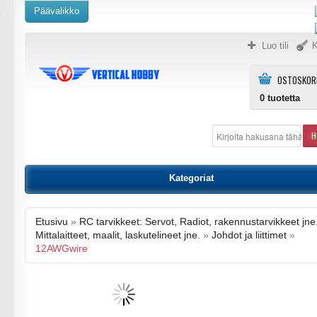
Päävalikko
Luo tili
K
OSTOSKOR
0
tuotetta
H
Kategoriat
Etusivu
»
RC tarvikkeet: Servot, Radiot, rakennustarvikkeet jne
Mittalaitteet, maalit, laskutelineet jne.
»
Johdot ja liittimet
»
12AWGwire