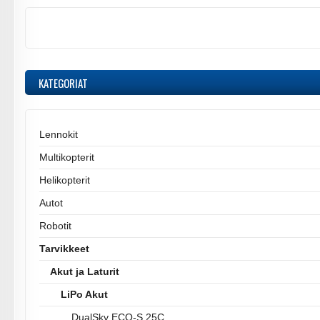
KATEGORIAT
Lennokit
Multikopterit
Helikopterit
Autot
Robotit
Tarvikkeet
Akut ja Laturit
LiPo Akut
DualSky ECO-S 25C