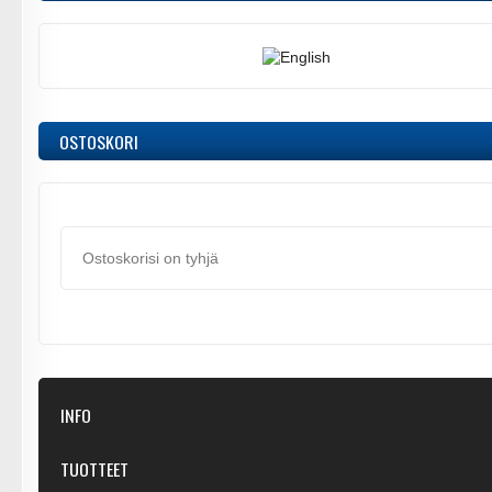
OSTOSKORI
Ostoskorisi on tyhjä
INFO
Kaupastamme
TUOTTEET