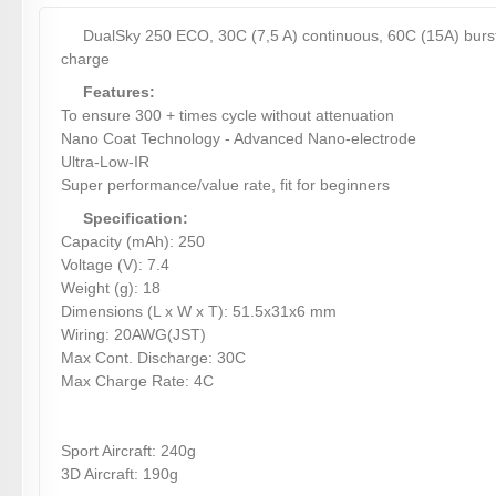
DualSky 250 ECO, 30C (7,5 A) continuous, 60C (15A) burst
charge
Features:
To ensure 300 + times cycle without attenuation
Nano Coat Technology - Advanced Nano-electrode
Ultra-Low-IR
Super performance/value rate, fit for beginners
Specification:
Capacity (mAh): 250
Voltage (V): 7.4
Weight (g): 18
Dimensions (L x W x T): 51.5x31x6 mm
Wiring: 20AWG(JST)
Max Cont. Discharge: 30C
Max Charge Rate: 4C
Sport Aircraft: 240g
3D Aircraft: 190g