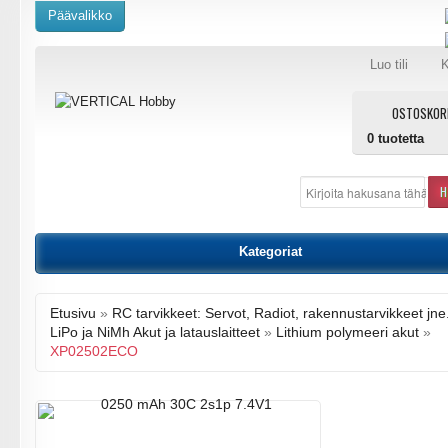
Päävalikko
Luo tili
K
OSTOSKOR
0
tuotetta
H
Kategoriat
Etusivu
»
RC tarvikkeet: Servot, Radiot, rakennustarvikkeet jne
LiPo ja NiMh Akut ja latauslaitteet
»
Lithium polymeeri akut
»
XP02502ECO