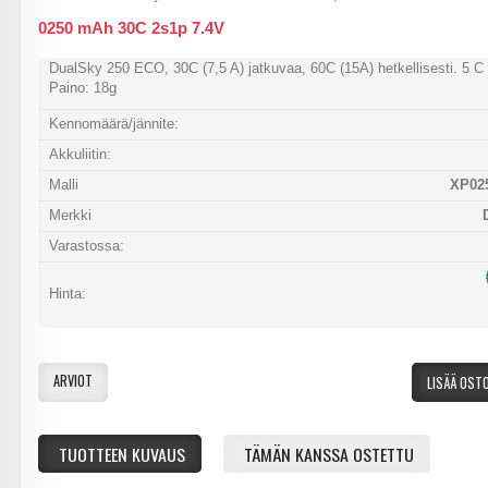
0250 mAh 30C 2s1p 7.4V
DualSky 250 ECO, 30C (7,5 A) jatkuvaa, 60C (15A) hetkellisesti. 5 C 
Paino: 18g
Kennomäärä/jännite:
Akkuliitin:
Malli
XP02
Merkki
Varastossa:
Hinta:
ARVIOT
LISÄÄ OST
TUOTTEEN KUVAUS
TÄMÄN KANSSA OSTETTU